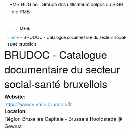
PMB-BUG.be - Groupe des utilisateurs belges du SIGB
Skip
libre PMB
to
main
content
Toggle menu visibility
Menu
Home
»
BRUDOC - Catalogue documentaire du secteur social-
santé bruxellois
BRUDOC - Catalogue
documentaire du secteur
social-santé bruxellois
Website:
https://www.vivalis.brussels/fr
Location:
Région Bruxelles Capitale - Brussels Hoofdstedelijk
Gewest