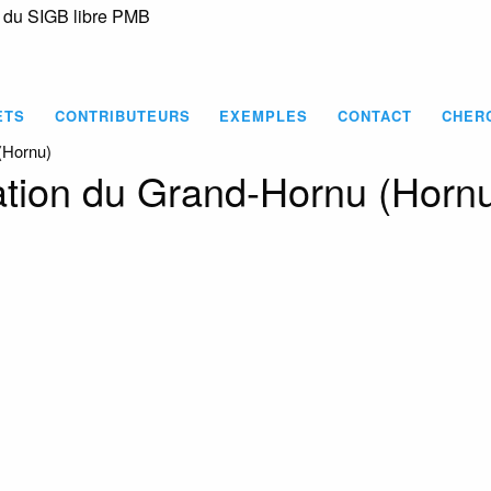
s du SIGB libre PMB
Skip
to
main
content
ETS
CONTRIBUTEURS
EXEMPLES
CONTACT
CHER
(Hornu)
tion du Grand-Hornu (Horn