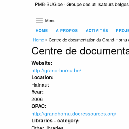
PMB-BUG.be - Groupe des utilisateurs belge
Toggle menu visibility
Menu
HOME
A PROPOS
ACTIVITÉS
PROJ
Home
»
Centre de documentation du Grand-Hornu 
Centre de documenta
Website:
http://grand-hornu.be/
Location:
Hainaut
Year:
2006
OPAC:
http://grandhornu.docressources.org/
Libraries - category:
Other libraries