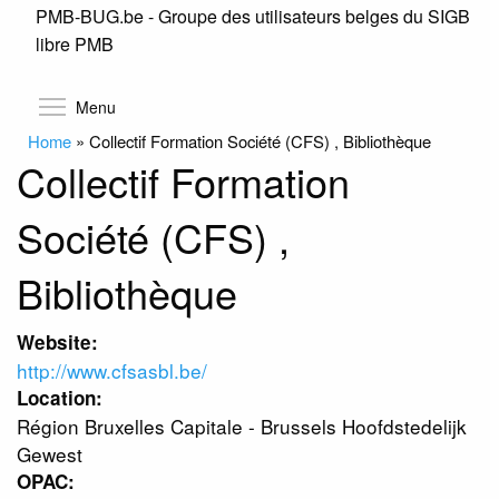
PMB-BUG.be - Groupe des utilisateurs belges du SIGB
Skip
libre PMB
to
main
content
Toggle menu visibility
Menu
Home
»
Collectif Formation Société (CFS) , Bibliothèque
Collectif Formation
Société (CFS) ,
Bibliothèque
Website:
http://www.cfsasbl.be/
Location:
Région Bruxelles Capitale - Brussels Hoofdstedelijk
Gewest
OPAC: