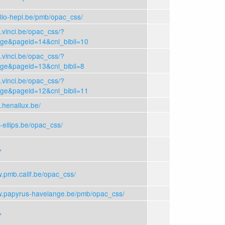
iblio-hepl.be/pmb/opac_css/
b.vinci.be/opac_css/?
age&pageid=14&cnl_bibli=10
b.vinci.be/opac_css/?
age&pageid=13&cnl_bibli=8
b.vinci.be/opac_css/?
age&pageid=12&cnl_bibli=11
b.henallux.be/
b-ellips.be/opac_css/
>
w.pmb.calif.be/opac_css/
w.papyrus-havelange.be/pmb/opac_css/
>