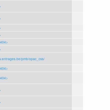
>
>
>
>
404>
>
w.entrages.be/pmb/opac_css/
404>
404>
>
>