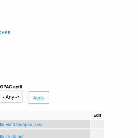
CHER
OPAC actif
Edit
iblio.esnd.be/opac_css/
blio.cs-dp.be/