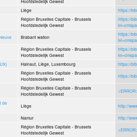
Hoofdstedelijk Gewest
Liège
https://b
Région Bruxelles Capitale - Brussels
https://bi
Hoofdstedelijk Gewest
lvl=cmsp
https://bi
 Neuve
Brabant wallon
lvl=cmsp
Région Bruxelles Capitale - Brussels
https://bi
Hoofdstedelijk Gewest
lvl=cmsp
LUX)
Hainaut, Liège, Luxembourg
https://bi
Région Bruxelles Capitale - Brussels
https://bi
Hoofdstedelijk Gewest
Région Bruxelles Capitale - Brussels
<ERROR
Hoofdstedelijk Gewest
t de
Liège
http://ww
Namur
http://ww
Région Bruxelles Capitale - Brussels
<ERROR
Hoofdstedelijk Gewest