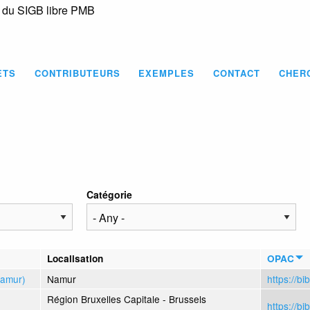
s du SIGB libre PMB
Skip
to
main
content
ETS
CONTRIBUTEURS
EXEMPLES
CONTACT
CHER
Catégorie
Localisation
OPAC
Namur)
Namur
https://b
Région Bruxelles Capitale - Brussels
https://bi