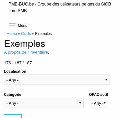
PMB-BUG.be - Groupe des utilisateurs belges du SIGB
Skip
libre PMB
to
main
content
Toggle menu visibility
Menu
Home
»
Outils
»
Exemples
Exemples
A propos de l'inventaire
.
176 - 187 / 187
Localisation
Catégorie
OPAC actif