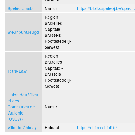
Spéléo-J asbl
Namur
https://biblio.speleoj.be/opac_
Région
Bruxelles
Capitale -
SteunpuntJeugd
Brussels
Hoofdstedelijk
Gewest
Région
Bruxelles
Capitale -
Tetra-Law
Brussels
Hoofdstedelijk
Gewest
Union des Villes
et des
Communes de
Namur
Wallonie
(UVCW)
Ville de Chimay
Hainaut
https://chimay.bibli.fr/