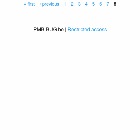
Pages
« first
‹ previous
1
2
3
4
5
6
7
8
PMB-BUG.be |
Restricted access