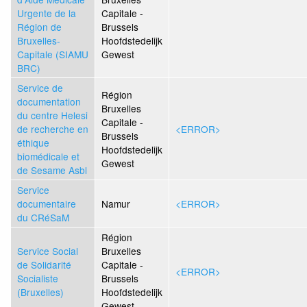
Urgente de la
Capitale -
Région de
Brussels
Bruxelles-
Hoofdstedelijk
Capitale (SIAMU
Gewest
BRC)
Service de
Région
documentation
Bruxelles
du centre Helesi
Capitale -
de recherche en
<ERROR>
Brussels
éthique
Hoofdstedelijk
biomédicale et
Gewest
de Sesame Asbl
Service
documentaire
Namur
<ERROR>
du CRéSaM
Région
Service Social
Bruxelles
de Solidarité
Capitale -
<ERROR>
Socialiste
Brussels
(Bruxelles)
Hoofdstedelijk
Gewest