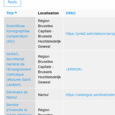
Title
Localisation
OPAC
Région
Scientificae
Bruxelles
Iconographiae
Capitale -
https://pmb2.astrolabium.be/o
Compendium
Brussels
(SIC)
Hoofdstedelijk
Gewest
SeGeC,
Région
Secrétariat
Bruxelles
Général de
Capitale -
l'Enseignement
<ERROR>
Brussels
Catholique
Hoofdstedelijk
(Wolumé-Saint-
Gewest
Lambert)
Séminaire de
Namur
https://catalogue.seminaired
Namur
Service
d'Incendie et
Région
d'Aide Médicale
Bruxelles