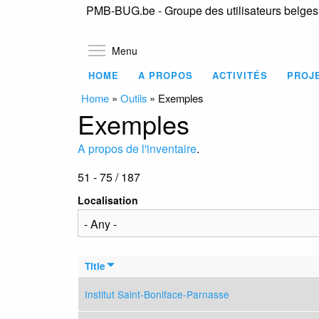
PMB-BUG.be - Groupe des utilisateurs belge
Toggle menu visibility
Menu
HOME
A PROPOS
ACTIVITÉS
PROJ
Home
»
Outils
»
Exemples
Exemples
A propos de l'inventaire
.
51 - 75 / 187
Localisation
Title
Institut Saint-Boniface-Parnasse