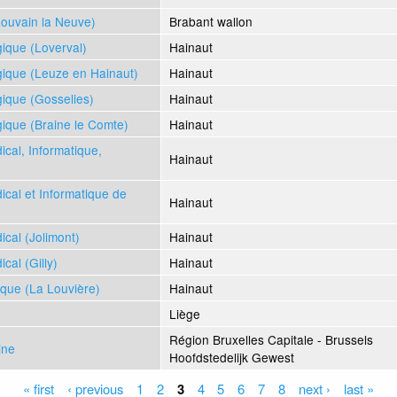
Louvain la Neuve)
Brabant wallon
ique (Loverval)
Hainaut
ique (Leuze en Hainaut)
Hainaut
ique (Gosselies)
Hainaut
ique (Braine le Comte)
Hainaut
cal, Informatique,
Hainaut
cal et Informatique de
Hainaut
cal (Jolimont)
Hainaut
al (Gilly)
Hainaut
que (La Louvière)
Hainaut
Liège
Région Bruxelles Capitale - Brussels
ine
Hoofdstedelijk Gewest
« first
‹ previous
1
2
3
4
5
6
7
8
next ›
last »