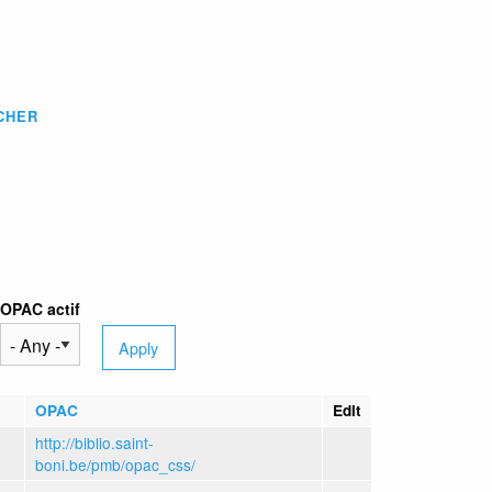
CHER
OPAC actif
OPAC
Edit
http://biblio.saint-
boni.be/pmb/opac_css/