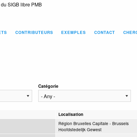
s du SIGB libre PMB
Skip
to
main
content
ETS
CONTRIBUTEURS
EXEMPLES
CONTACT
CHER
Catégorie
Localisation
Région Bruxelles Capitale - Brussels
Hoofdstedelijk Gewest