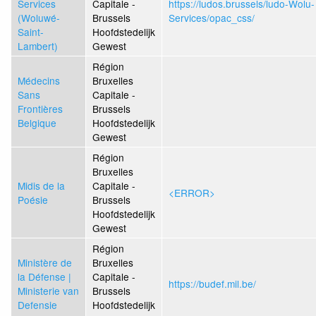
Services
Capitale -
https://ludos.brussels/ludo-Wolu-
(Woluwé-
Brussels
Services/opac_css/
Saint-
Hoofdstedelijk
Lambert)
Gewest
Région
Médecins
Bruxelles
Sans
Capitale -
Frontières
Brussels
Belgique
Hoofdstedelijk
Gewest
Région
Bruxelles
Midis de la
Capitale -
<ERROR>
Poésie
Brussels
Hoofdstedelijk
Gewest
Région
Ministère de
Bruxelles
la Défense |
Capitale -
https://budef.mil.be/
Ministerie van
Brussels
Defensie
Hoofdstedelijk