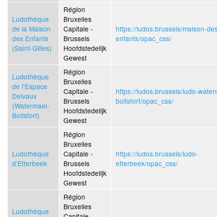
Région
Ludothèque
Bruxelles
de la Maison
Capitale -
https://ludos.brussels/maison-de
des Enfants
Brussels
enfants/opac_css/
(Saint-Gilles)
Hoofdstedelijk
Gewest
Région
Ludothèque
Bruxelles
de l’Espace
Capitale -
https://ludos.brussels/ludo-water
Delvaux
Brussels
boitsfort/opac_css/
(Watermael-
Hoofdstedelijk
Boitsfort)
Gewest
Région
Bruxelles
Ludothèque
Capitale -
https://ludos.brussels/ludo-
d’Etterbeek
Brussels
etterbeek/opac_css/
Hoofdstedelijk
Gewest
Région
Bruxelles
Ludothèque
Capitale -