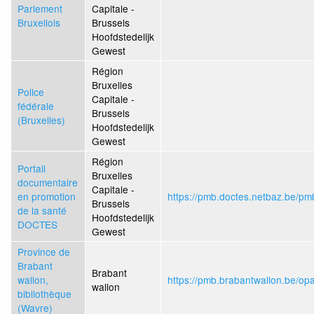
Parlement
Capitale -
Bruxellois
Brussels
Hoofdstedelijk
Gewest
Région
Bruxelles
Police
Capitale -
fédérale
Brussels
(Bruxelles)
Hoofdstedelijk
Gewest
Région
Portail
Bruxelles
documentaire
Capitale -
en promotion
https://pmb.doctes.netbaz.be/pm
Brussels
de la santé
Hoofdstedelijk
DOCTES
Gewest
Province de
Brabant
Brabant
wallon,
https://pmb.brabantwallon.be/op
wallon
bibliothèque
(Wavre)