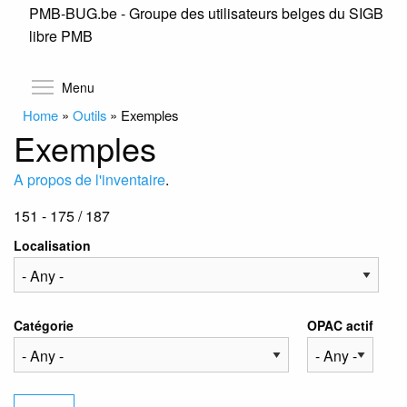
PMB-BUG.be - Groupe des utilisateurs belges du SIGB
Skip
libre PMB
to
main
content
Toggle menu visibility
Menu
Home
»
Outils
»
Exemples
Exemples
A propos de l'inventaire
.
151 - 175 / 187
Localisation
Catégorie
OPAC actif