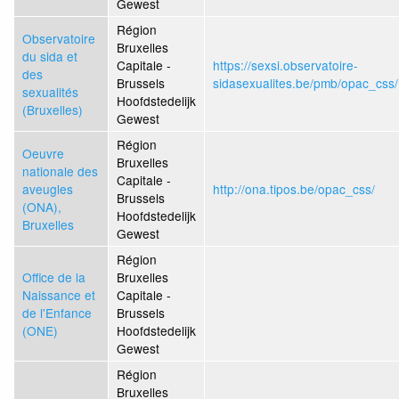
Gewest
Région
Observatoire
Bruxelles
du sida et
Capitale -
https://sexsi.observatoire-
des
Brussels
sidasexualites.be/pmb/opac_css/
sexualités
Hoofdstedelijk
(Bruxelles)
Gewest
Région
Oeuvre
Bruxelles
nationale des
Capitale -
aveugles
http://ona.tipos.be/opac_css/
Brussels
(ONA),
Hoofdstedelijk
Bruxelles
Gewest
Région
Office de la
Bruxelles
Naissance et
Capitale -
de l'Enfance
Brussels
(ONE)
Hoofdstedelijk
Gewest
Région
Bruxelles