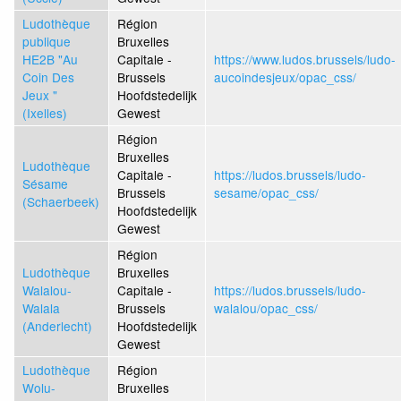
Ludothèque
Région
publique
Bruxelles
HE2B "Au
Capitale -
https://www.ludos.brussels/ludo-
Coin Des
Brussels
aucoindesjeux/opac_css/
Jeux "
Hoofdstedelijk
(Ixelles)
Gewest
Région
Bruxelles
Ludothèque
Capitale -
https://ludos.brussels/ludo-
Sésame
Brussels
sesame/opac_css/
(Schaerbeek)
Hoofdstedelijk
Gewest
Région
Ludothèque
Bruxelles
Walalou-
Capitale -
https://ludos.brussels/ludo-
Walala
Brussels
walalou/opac_css/
(Anderlecht)
Hoofdstedelijk
Gewest
Ludothèque
Région
Wolu-
Bruxelles