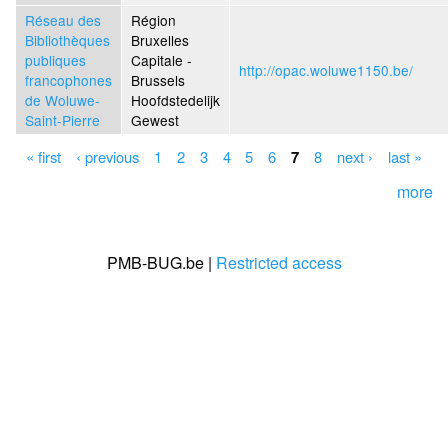
Réseau des
Région
Bibliothèques
Bruxelles
publiques
Capitale -
http://opac.woluwe1150.be/
francophones
Brussels
de Woluwe-
Hoofdstedelijk
Saint-Pierre
Gewest
Pages
« first
‹ previous
1
2
3
4
5
6
7
8
next ›
last »
more
PMB-BUG.be |
Restricted access