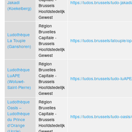
Jakadi
https://ludos.brussels/ludo-jakad
Brussels
(Koekelberg)
Hoofdstedelijk
Gewest
Région
Bruxelles
Ludothèque
Capitale -
La Toupie
https://ludos.brussels/latoupie/o
Brussels
(Ganshoren)
Hoofdstedelijk
Gewest
Région
Ludothèque
Bruxelles
LuAPE
Capitale -
https://ludos.brussels/ludo-luAP
(Woluwé-
Brussels
Saint-Pierre)
Hoofdstedelijk
Gewest
Ludothèque
Région
Oasis –
Bruxelles
Ludothèque
Capitale -
https://ludos.brussels/ludo-oasis
du Prince
Brussels
d’Orange
Hoofdstedelijk
(Uccle)
Gewest