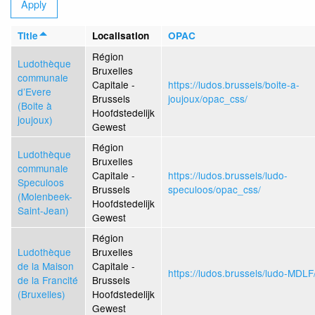
Title
Localisation
OPAC
Région
Ludothèque
Bruxelles
communale
Capitale -
https://ludos.brussels/boite-a-
d’Evere
Brussels
joujoux/opac_css/
(Boite à
Hoofdstedelijk
joujoux)
Gewest
Région
Ludothèque
Bruxelles
communale
Capitale -
https://ludos.brussels/ludo-
Speculoos
Brussels
speculoos/opac_css/
(Molenbeek-
Hoofdstedelijk
Saint-Jean)
Gewest
Région
Ludothèque
Bruxelles
de la Maison
Capitale -
https://ludos.brussels/ludo-MDL
de la Francité
Brussels
(Bruxelles)
Hoofdstedelijk
Gewest