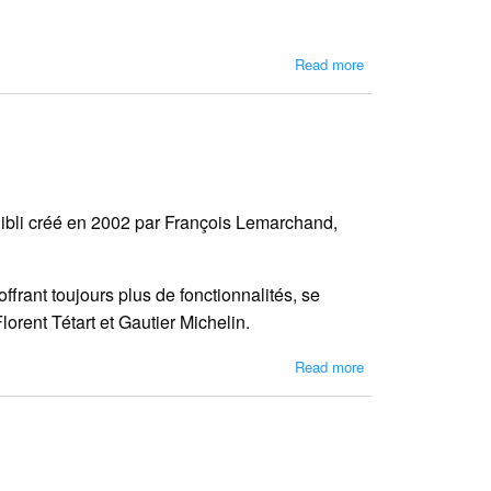
about
Read more
A
propos
de
PMB-
BUG
Bibli créé en 2002 par François Lemarchand,
frant toujours plus de fonctionnalités, se
orent Tétart et Gautier Michelin.
about
Read more
A
propos
de
PMB