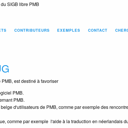
s du SIGB libre PMB
Skip
to
main
content
ETS
CONTRIBUTEURS
EXEMPLES
CONTACT
CHER
UG
e PMB, est destiné à favoriser
logiciel PMB.
ncernant PMB.
é belge d'utilisateurs de PMB, comme par exemple des rencontres
ue, comme par exemple l'aide à la traduction en néerlandais du 