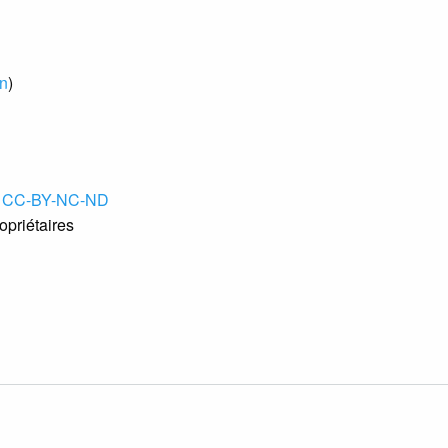
In
)
e
CC-BY-NC-ND
opriétaires