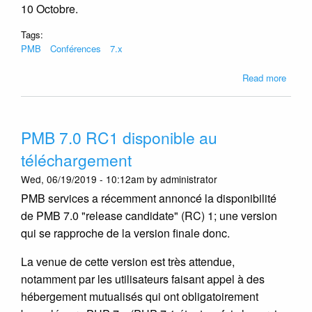
Bruxel
10 Octobre.
Tags:
PMB
Conférences
7.x
about
Read more
Présen
de
PMB
PMB 7.0 RC1 disponible au
à
Bruxel
téléchargement
le
Wed, 06/19/2019 - 10:12am by administrator
10/10
PMB services a récemment annoncé la disponibilité
de PMB 7.0 "release candidate" (RC) 1; une version
qui se rapproche de la version finale donc.
La venue de cette version est très attendue,
notamment par les utilisateurs faisant appel à des
hébergement mutualisés qui ont obligatoirement