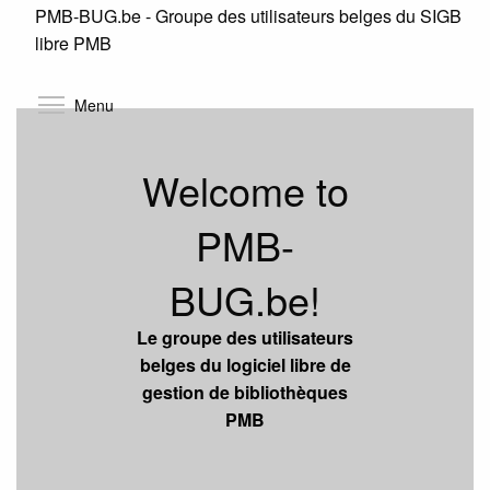
PMB-BUG.be - Groupe des utilisateurs belges du SIGB
Skip
libre PMB
to
main
content
Toggle menu visibility
Menu
Welcome to
PMB-
BUG.be!
Le groupe des utilisateurs
belges du logiciel libre de
gestion de bibliothèques
PMB