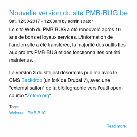
PMB
Nouvelle version du site PMB-BUG.be
à
Lille
Sat, 12/30/2017 - 12:00am by administrator
le
Le site Web du PMB-BUG a été renouvelé après 10
05/04
ans de bons et loyaux services. L'information de
l'ancien site a été transférée, la majorité des outils liés
aux projets PMB-BUG et des fonctionnalités ont été
maintenus.
La version 3 du site est désormais publiée avec le
CMS
Backdrop
(un fork de Drupal 7), avec une
"externalisation" de la bibliographie vers l'outil open-
source "
Zotero.org
".
Tags:
Website
PMB-BUG
about
Read more
Nouve