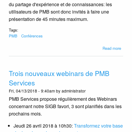
du partage d'expérience et de connaissances: les
utilisateurs de PMB sont donc invités à faire une
présentation de 45 minutes maximum.
Tags:
PMB
Conférences
about
Read more
PMB
Servi
organ
Trois nouveaux webinars de PMB
son
tout
Services
premi
Fri, 04/13/2018 - 9:40am by administrator
PMB
Camp
PMB Services propose régulièrement des Webinars
concernant notre SIGB favori, 3 sont planifiés dans les
prochains mois.
Jeudi 26 avril 2018 à 10h30:
Transformez votre base