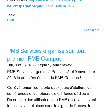
lvl=cmspage&pageid=4&id_article=169
Tags:
PMB
about
Read more
Présen
des
nouve
PMB Services organise son tout
de
PMB
premier PMB Campus
7
Thu, 08/16/2018 - 6:32pm by administrator
à
Lille
PMB Services organise à Paris les 8 et 9 novembre
le
2018 la première édition du PMB Campus !
26/02
Cet événement comporte deux jours d'ateliers, de
conférences et de retours d'expérience dédiés à
l'ensemble des utilisateurs de PMB et se veut avant
tout convivial et placé sous le signe de l'innovation et