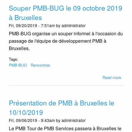
BUG
Souper PMB-BUG le 09 octobre 2019
le
22
à Bruxelles
mai
Fri, 09/20/2019 - 7:51am by administrator
2024
-
PMB-BUG organise un souper informel à l'occasion du
Prog
passage de l'équipe de développement PMB à
et
Bruxelles.
inscri
Tags:
PMB-BUG
Rencontres
about
Read more
Soupe
PMB-
BUG
Présentation de PMB à Bruxelles le
le
09
10/10/2019
octob
Fri, 09/06/2019 - 9:43am by administrator
2019
à
Le PMB Tour de PMB Services passera à Bruxelles le