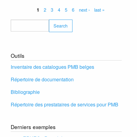
versio
du
Pages
1
2
3
4
5
6
next ›
last »
site
PMB-
Search
BUG.
Outils
Inventaire des catalogues PMB belges
Répertoire de documentation
Bibliographie
Répertoire des prestataires de services pour PMB
Derniers exemples