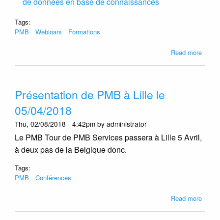
de données en base de connaissances
Tags:
PMB
Webinars
Formations
about
Read more
Trois
nouve
webin
Présentation de PMB à Lille le
de
PMB
05/04/2018
Servi
Thu, 02/08/2018 - 4:42pm by administrator
Le PMB Tour de PMB Services passera à Lille 5 Avril,
à deux pas de la Belgique donc.
Tags:
PMB
Conférences
about
Read more
Présen
de