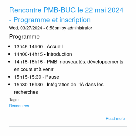
catal
Rencontre PMB-BUG le 22 mai 2024
PMB
belge
- Programme et inscription
mis
Wed, 03/27/2024 - 6:58pm by administrator
à
jour
Programme
13h45-14h00 - Accueil
14h00-14h15 - Introduction
14h15-15h15 - PMB: nouveautés, développements
en cours et à venir
15h15-15:30 - Pause
15h30-16h30 - Intégration de l'IA dans les
recherches
Tags:
Rencontres
about
Read more
Renco
PMB-