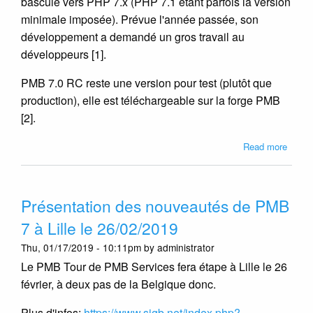
basculé vers PHP 7.x (PHP 7.1 étant parfois la version
minimale imposée). Prévue l'année passée, son
développement a demandé un gros travail au
développeurs [1].
PMB 7.0 RC reste une version pour test (plutôt que
production), elle est téléchargeable sur la forge PMB
[2].
about
Read more
PMB
7.0
RC1
Présentation des nouveautés de PMB
dispon
au
7 à Lille le 26/02/2019
téléc
Thu, 01/17/2019 - 10:11pm by administrator
Le PMB Tour de PMB Services fera étape à Lille le 26
février, à deux pas de la Belgique donc.
Plus d'infos:
https://www.sigb.net/index.php?