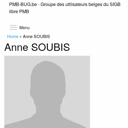
PMB-BUG.be - Groupe des utilisateurs belges du SIGB
Skip
libre PMB
to
main
content
Toggle menu visibility
Menu
Home
»
Anne SOUBIS
Anne SOUBIS