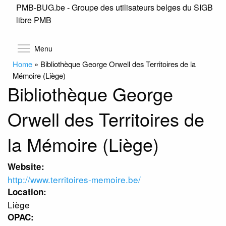
PMB-BUG.be - Groupe des utilisateurs belges du SIGB
Skip
libre PMB
to
main
content
Toggle menu visibility
Menu
Home
»
Bibliothèque George Orwell des Territoires de la
Mémoire (Liège)
Bibliothèque George
Orwell des Territoires de
la Mémoire (Liège)
Website:
http://www.territoires-memoire.be/
Location:
Liège
OPAC: