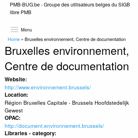
PMB-BUG.be - Groupe des utilisateurs belges du SIGB
Skip
libre PMB
to
main
content
Toggle menu visibility
Menu
Home
»
Bruxelles environnement, Centre de documentation
Bruxelles environnement,
Centre de documentation
Website:
http://www.environnement.brussels/
Location:
Région Bruxelles Capitale - Brussels Hoofdstedelijk
Gewest
OPAC:
http://document.environnement.brussels/
Libraries - category: