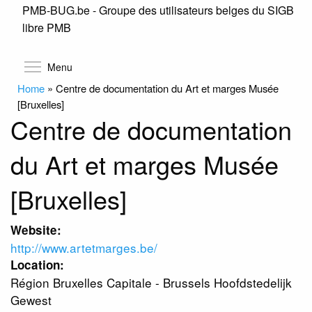
PMB-BUG.be - Groupe des utilisateurs belges du SIGB
Skip
libre PMB
to
main
content
Toggle menu visibility
Menu
Home
»
Centre de documentation du Art et marges Musée
[Bruxelles]
Centre de documentation
du Art et marges Musée
[Bruxelles]
Website:
http://www.artetmarges.be/
Location:
Région Bruxelles Capitale - Brussels Hoofdstedelijk
Gewest