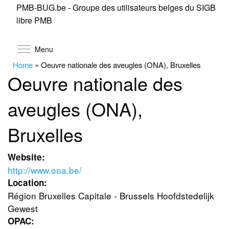
PMB-BUG.be - Groupe des utilisateurs belges du SIGB
Skip
libre PMB
to
main
content
Toggle menu visibility
Menu
Home
»
Oeuvre nationale des aveugles (ONA), Bruxelles
Oeuvre nationale des
aveugles (ONA),
Bruxelles
Website:
http://www.ona.be/
Location:
Région Bruxelles Capitale - Brussels Hoofdstedelijk
Gewest
OPAC: