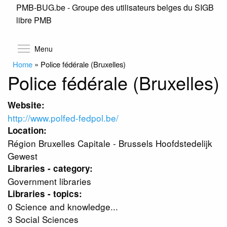
PMB-BUG.be - Groupe des utilisateurs belges du SIGB
Skip
libre PMB
to
main
content
Toggle menu visibility
Menu
Home
»
Police fédérale (Bruxelles)
Police fédérale (Bruxelles)
Website:
http://www.polfed-fedpol.be/
Location:
Région Bruxelles Capitale - Brussels Hoofdstedelijk
Gewest
Libraries - category:
Government libraries
Libraries - topics:
0 Science and knowledge...
3 Social Sciences