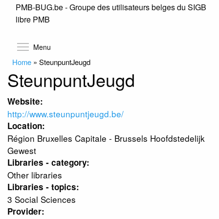
PMB-BUG.be - Groupe des utilisateurs belges du SIGB
Skip
libre PMB
to
main
content
Toggle menu visibility
Menu
Home
»
SteunpuntJeugd
SteunpuntJeugd
Website:
http://www.steunpuntjeugd.be/
Location:
Région Bruxelles Capitale - Brussels Hoofdstedelijk
Gewest
Libraries - category:
Other libraries
Libraries - topics:
3 Social Sciences
Provider: