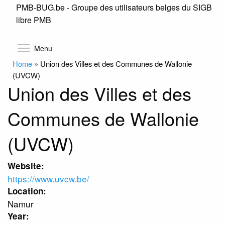
PMB-BUG.be - Groupe des utilisateurs belges du SIGB
Skip
libre PMB
to
main
content
Toggle menu visibility
Menu
Home
»
Union des Villes et des Communes de Wallonie
(UVCW)
Union des Villes et des
Communes de Wallonie
(UVCW)
Website:
https://www.uvcw.be/
Location:
Namur
Year: