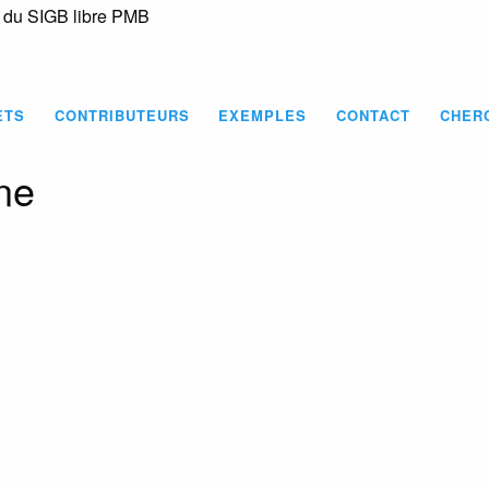
s du SIGB libre PMB
Skip
to
main
content
ETS
CONTRIBUTEURS
EXEMPLES
CONTACT
CHER
ne