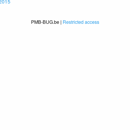
 2015
PMB-BUG.be |
Restricted access