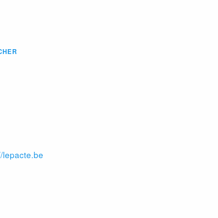
CHER
//lepacte.be