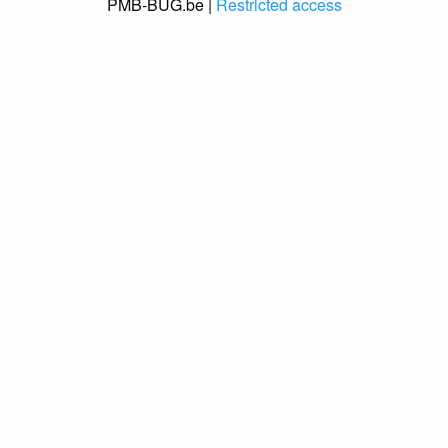
PMB-BUG.be |
Restricted access