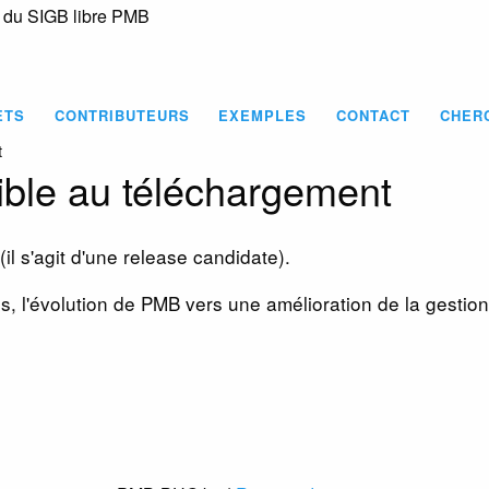
s du SIGB libre PMB
Skip
to
main
content
ETS
CONTRIBUTEURS
EXEMPLES
CONTACT
CHER
t
ble au téléchargement
(il s'agit d'une release candidate).
ées, l'évolution de PMB vers une amélioration de la gest