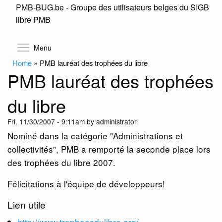
PMB-BUG.be - Groupe des utilisateurs belges du SIGB
Skip
libre PMB
to
main
content
Toggle menu visibility
Menu
Home
»
PMB lauréat des trophées du libre
PMB lauréat des trophées
du libre
Fri, 11/30/2007 - 9:11am by administrator
Nominé dans la catégorie "Administrations et
collectivités", PMB a remporté la seconde place lors
des trophées du libre 2007.
Félicitations à l'équipe de développeurs!
Lien utile
http://www.tropheesdulibre.org/