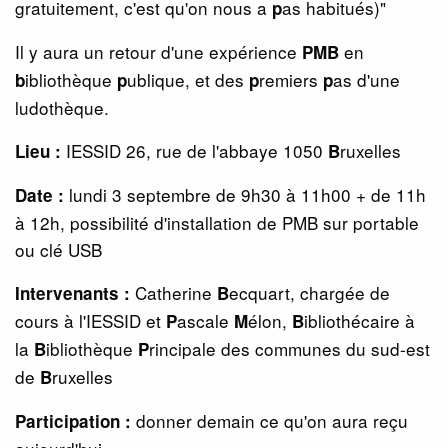
gratuitement, c'est qu'on nous a
as habitués)"
p
Il y aura un retour d'une expérience
en
PMB
ibliothèque
ublique, et des
remiers
as d'une
b
p
p
p
ludothèque.
IESSID 26, rue de l'abbaye 1050
ruxelles
Lieu :
B
lundi 3 septembre de 9h30 à 11h00 + de 11h
Date :
à 12h, possibilité d'installation de PMB sur portable
ou clé USB
Catherine
ecquart, chargée de
Intervenants :
B
cours à l'IESSID et
ascale
élon,
ibliothécaire à
P
M
B
la
ibliothèque
rincipale des communes du sud-est
B
P
de
ruxelles
B
donner demain ce qu'on aura reçu
P
articipation :