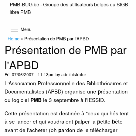
PMB-BUG.be - Groupe des utilisateurs belges du SIGB
Skip
libre PMB
to
main
content
Toggle menu visibility
Menu
Home
»
Présentation de PMB par l'APBD
Présentation de PMB par
l'APBD
Fri, 07/06/2007 - 11:13pm by administrator
L'Association Professionnelle des Bibliothécaires et
Documentalistes (APBD) organise une
résentation
p
du logiciel
le 3 septembre à l'IESSID.
PMB
Cette présentation est destinée à "ceux qui hésitent
à se lancer et qui voudraient
alper la
etite
ête
p
p
b
avant de l'acheter (oh
ardon de le télécharger
p