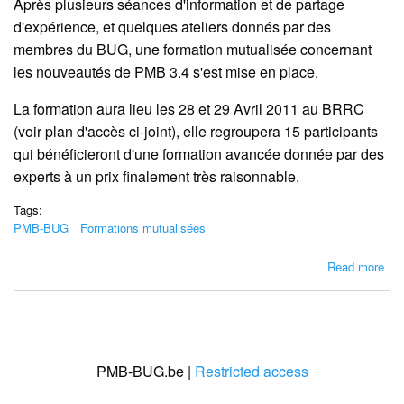
Après plusieurs séances d'information et de partage
d'expérience, et quelques ateliers donnés par des
membres du BUG, une formation mutualisée concernant
les nouveautés de PMB 3.4 s'est mise en place.
La formation aura lieu les 28 et 29 Avril 2011 au BRRC
(voir plan d'accès ci-joint), elle regroupera 15 participants
qui bénéficieront d'une formation avancée donnée par des
experts à un prix finalement très raisonnable.
Tags:
PMB-BUG
Formations mutualisées
abo
Read more
For
mut
à
PM
3.4
PMB-BUG.be |
Restricted access
les
28-