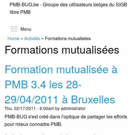
PMB-BUG.be - Groupe des utilisateurs belges du SIGB
Skip
libre PMB
to
main
content
Toggle menu visibility
Menu
Home
»
Activités
»
Formations mutualisées
Formations mutualisées
Formation mutualisée à
PMB 3.4 les 28-
29/04/2011 à Bruxelles
Thu, 02/17/2011 - 6:00am by administrator
PMB-BUG s'est créé dans l'optique de partager les efforts
pour mieux connaitre PMB.