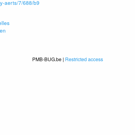
ny-aerts/7/688/b9
lles
ven
PMB-BUG.be |
Restricted access