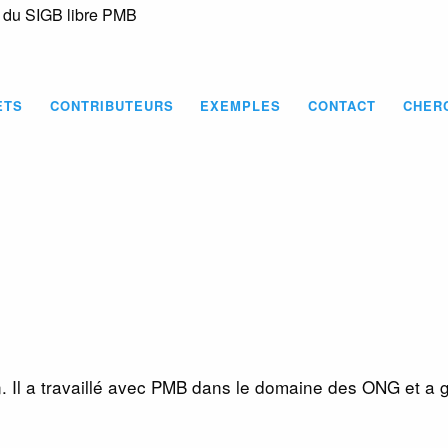
s du SIGB libre PMB
Skip
to
main
content
ETS
CONTRIBUTEURS
EXEMPLES
CONTACT
CHER
n. Il a travaillé avec PMB dans le domaine des ONG et a g