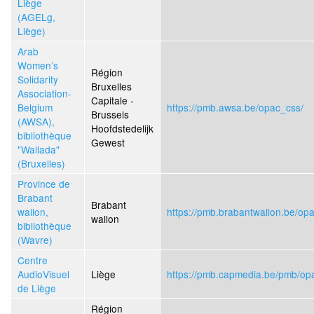
Liège
(AGELg,
Liège)
Arab
Women’s
Région
Solidarity
Bruxelles
Association-
Capitale -
Belgium
https://pmb.awsa.be/opac_css/
Brussels
(AWSA),
Hoofdstedelijk
bibliothèque
Gewest
"Wallada"
(Bruxelles)
Province de
Brabant
Brabant
wallon,
https://pmb.brabantwallon.be/op
wallon
bibliothèque
(Wavre)
Centre
AudioVisuel
Liège
https://pmb.capmedia.be/pmb/op
de Liège
Région