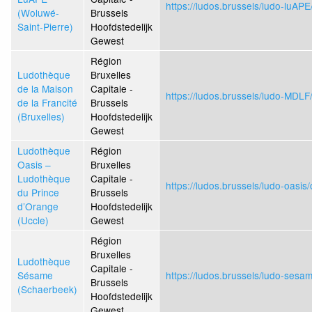
https://ludos.brussels/ludo-luAP
(Woluwé-
Brussels
Saint-Pierre)
Hoofdstedelijk
Gewest
Région
Ludothèque
Bruxelles
de la Maison
Capitale -
https://ludos.brussels/ludo-MDLF
de la Francité
Brussels
(Bruxelles)
Hoofdstedelijk
Gewest
Ludothèque
Région
Oasis –
Bruxelles
Ludothèque
Capitale -
https://ludos.brussels/ludo-oasis
du Prince
Brussels
d’Orange
Hoofdstedelijk
(Uccle)
Gewest
Région
Bruxelles
Ludothèque
Capitale -
Sésame
https://ludos.brussels/ludo-sesa
Brussels
(Schaerbeek)
Hoofdstedelijk
Gewest