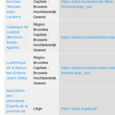
Services
Capitale -
https://ludos.brussels/ludo-Wolu-
(Woluwé-
Brussels
Services/opac_css/
Saint-
Hoofdstedelijk
Lambert)
Gewest
Région
Catalogue de
Bruxelles
Ludober
Capitale -
(Berchem-
https://ludos.brussels/ludober/op
Brussels
Sainte-
Hoofdstedelijk
Agathe)
Gewest
Région
Ludothèque
Bruxelles
de la Maison
Capitale -
https://ludos.brussels/maison-des
des Enfants
Brussels
enfants/opac_css/
(Saint-Gilles)
Hoofdstedelijk
Gewest
Association
des
Géomètres-
Experts de la
Liège
https://opac.argelg.be/
province de