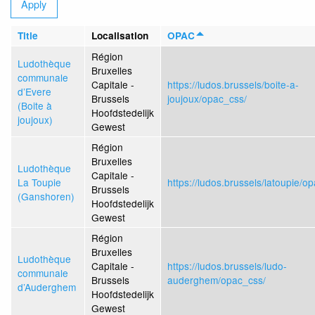
Title
Localisation
OPAC
Région
Ludothèque
Bruxelles
communale
Capitale -
https://ludos.brussels/boite-a-
d’Evere
Brussels
joujoux/opac_css/
(Boite à
Hoofdstedelijk
joujoux)
Gewest
Région
Bruxelles
Ludothèque
Capitale -
La Toupie
https://ludos.brussels/latoupie/o
Brussels
(Ganshoren)
Hoofdstedelijk
Gewest
Région
Bruxelles
Ludothèque
Capitale -
https://ludos.brussels/ludo-
communale
Brussels
auderghem/opac_css/
d’Auderghem
Hoofdstedelijk
Gewest