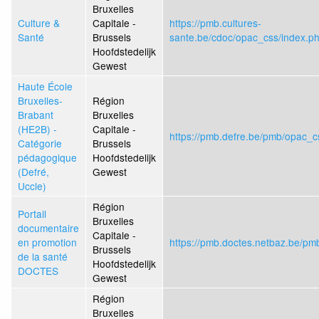
Bruxelles
Culture &
Capitale -
https://pmb.cultures-
Santé
Brussels
sante.be/cdoc/opac_css/index.p
Hoofdstedelijk
Gewest
Haute École
Bruxelles-
Région
Brabant
Bruxelles
(HE2B) -
Capitale -
https://pmb.defre.be/pmb/opac_c
Catégorie
Brussels
pédagogique
Hoofdstedelijk
(Defré,
Gewest
Uccle)
Région
Portail
Bruxelles
documentaire
Capitale -
en promotion
https://pmb.doctes.netbaz.be/pm
Brussels
de la santé
Hoofdstedelijk
DOCTES
Gewest
Région
Bruxelles