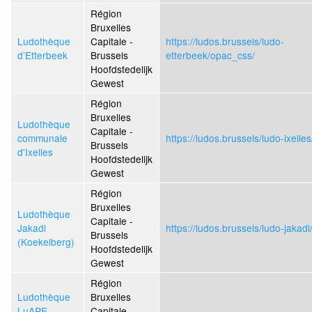
Région
Bruxelles
Ludothèque
Capitale -
https://ludos.brussels/ludo-
d’Etterbeek
Brussels
etterbeek/opac_css/
Hoofdstedelijk
Gewest
Région
Bruxelles
Ludothèque
Capitale -
communale
https://ludos.brussels/ludo-ixelle
Brussels
d'Ixelles
Hoofdstedelijk
Gewest
Région
Bruxelles
Ludothèque
Capitale -
Jakadi
https://ludos.brussels/ludo-jakad
Brussels
(Koekelberg)
Hoofdstedelijk
Gewest
Région
Ludothèque
Bruxelles
LuAPE
Capitale -