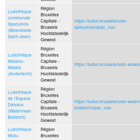
Région
Ludothèque
Bruxelles
communale
Capitale -
https://ludos.brussels/ludo-
Speculoos
Brussels
speculoos/opac_css/
(Molenbeek-
Hoofdstedelijk
Saint-Jean)
Gewest
Région
Ludothèque
Bruxelles
Walalou-
Capitale -
https://ludos.brussels/ludo-walal
Walala
Brussels
(Anderlecht)
Hoofdstedelijk
Gewest
Région
Ludothèque
Bruxelles
de l’Espace
Capitale -
https://ludos.brussels/ludo-water
Delvaux
Brussels
boitsfort/opac_css/
(Watermael-
Hoofdstedelijk
Boitsfort)
Gewest
Ludothèque
Région
Wolu-
Bruxelles