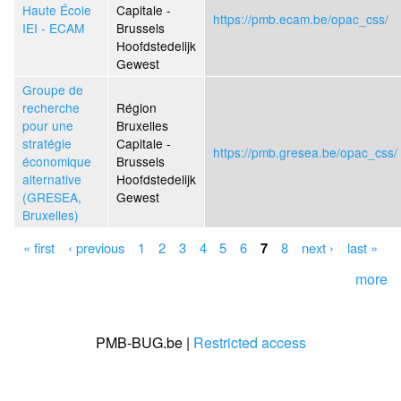
Haute École
Capitale -
https://pmb.ecam.be/opac_css/
IEI - ECAM
Brussels
Hoofdstedelijk
Gewest
Groupe de
recherche
Région
pour une
Bruxelles
stratégie
Capitale -
https://pmb.gresea.be/opac_css/
économique
Brussels
alternative
Hoofdstedelijk
(GRESEA,
Gewest
Bruxelles)
Pages
« first
‹ previous
1
2
3
4
5
6
7
8
next ›
last »
more
PMB-BUG.be |
Restricted access