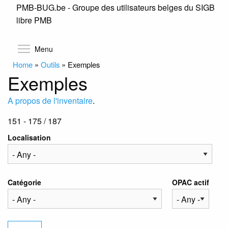
PMB-BUG.be - Groupe des utilisateurs belges du SIGB
Skip
libre PMB
to
main
content
Toggle menu visibility
Menu
Home
»
Outils
»
Exemples
Exemples
A propos de l'inventaire
.
151 - 175 / 187
Localisation
Catégorie
OPAC actif