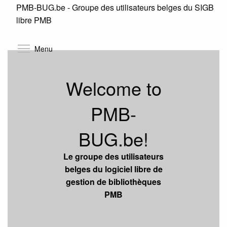
PMB-BUG.be - Groupe des utilisateurs belges du SIGB
Skip
libre PMB
to
main
content
Toggle menu visibility
Menu
Welcome to
PMB-
BUG.be!
Le groupe des utilisateurs
belges du logiciel libre de
gestion de bibliothèques
PMB