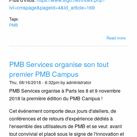
lvl=cmspage&pageid=4&id_article=169
Tags:
PMB
about
Read more
Présen
des
nouve
PMB Services organise son tout
de
PMB
premier PMB Campus
7
Thu, 08/16/2018 - 6:32pm by administrator
à
Lille
PMB Services organise à Paris les 8 et 9 novembre
le
2018 la première édition du PMB Campus !
26/02
Cet événement comporte deux jours d'ateliers, de
conférences et de retours d'expérience dédiés à
l'ensemble des utilisateurs de PMB et se veut avant
tout convivial et placé sous le signe de l'innovation et