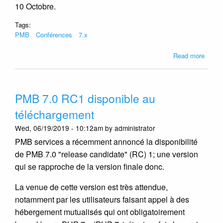
Bruxel
10 Octobre.
Tags:
PMB
Conférences
7.x
about
Read more
Présen
de
PMB
PMB 7.0 RC1 disponible au
à
Bruxel
téléchargement
le
Wed, 06/19/2019 - 10:12am by administrator
10/10
PMB services a récemment annoncé la disponibilité
de PMB 7.0 "release candidate" (RC) 1; une version
qui se rapproche de la version finale donc.
La venue de cette version est très attendue,
notamment par les utilisateurs faisant appel à des
hébergement mutualisés qui ont obligatoirement