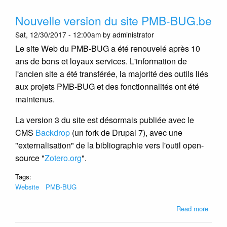
PMB
Nouvelle version du site PMB-BUG.be
à
Lille
Sat, 12/30/2017 - 12:00am by administrator
le
Le site Web du PMB-BUG a été renouvelé après 10
05/04
ans de bons et loyaux services. L'information de
l'ancien site a été transférée, la majorité des outils liés
aux projets PMB-BUG et des fonctionnalités ont été
maintenus.
La version 3 du site est désormais publiée avec le
CMS
Backdrop
(un fork de Drupal 7), avec une
"externalisation" de la bibliographie vers l'outil open-
source "
Zotero.org
".
Tags:
Website
PMB-BUG
about
Read more
Nouve