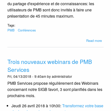
du partage d'expérience et de connaissances: les
utilisateurs de PMB sont donc invités à faire une
présentation de 45 minutes maximum.
Tags:
PMB
Conférences
about
Read more
PMB
Servi
organ
Trois nouveaux webinars de PMB
son
tout
Services
premi
Fri, 04/13/2018 - 9:40am by administrator
PMB
Camp
PMB Services propose régulièrement des Webinars
concernant notre SIGB favori, 3 sont planifiés dans les
prochains mois.
Jeudi 26 avril 2018 à 10h30:
Transformez votre base