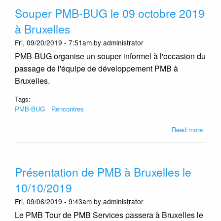
BUG
Souper PMB-BUG le 09 octobre 2019
le
22
à Bruxelles
mai
Fri, 09/20/2019 - 7:51am by administrator
2024
-
PMB-BUG organise un souper informel à l'occasion du
Prog
passage de l'équipe de développement PMB à
et
Bruxelles.
inscri
Tags:
PMB-BUG
Rencontres
about
Read more
Soupe
PMB-
BUG
Présentation de PMB à Bruxelles le
le
09
10/10/2019
octob
Fri, 09/06/2019 - 9:43am by administrator
2019
à
Le PMB Tour de PMB Services passera à Bruxelles le