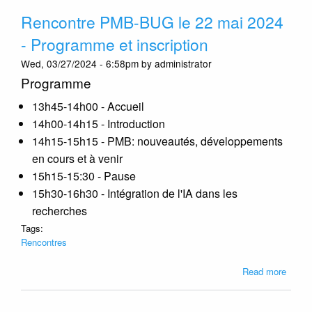
catal
Rencontre PMB-BUG le 22 mai 2024
PMB
belge
- Programme et inscription
mis
Wed, 03/27/2024 - 6:58pm by administrator
à
jour
Programme
13h45-14h00 - Accueil
14h00-14h15 - Introduction
14h15-15h15 - PMB: nouveautés, développements
en cours et à venir
15h15-15:30 - Pause
15h30-16h30 - Intégration de l'IA dans les
recherches
Tags:
Rencontres
about
Read more
Renco
PMB-