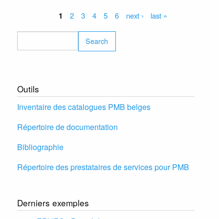
versio
du
Pages
1
2
3
4
5
6
next ›
last »
site
PMB-
Search
BUG.
Outils
Inventaire des catalogues PMB belges
Répertoire de documentation
Bibliographie
Répertoire des prestataires de services pour PMB
Derniers exemples