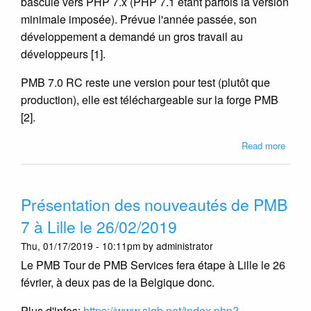
basculé vers PHP 7.x (PHP 7.1 étant parfois la version
minimale imposée). Prévue l'année passée, son
développement a demandé un gros travail au
développeurs [1].
PMB 7.0 RC reste une version pour test (plutôt que
production), elle est téléchargeable sur la forge PMB
[2].
about
Read more
PMB
7.0
RC1
Présentation des nouveautés de PMB
dispon
au
7 à Lille le 26/02/2019
téléc
Thu, 01/17/2019 - 10:11pm by administrator
Le PMB Tour de PMB Services fera étape à Lille le 26
février, à deux pas de la Belgique donc.
Plus d'infos:
https://www.sigb.net/index.php?