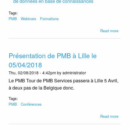
de données en base de connaissances
Tags:
PMB
Webinars
Formations
about
Read more
Trois
nouve
webin
Présentation de PMB à Lille le
de
PMB
05/04/2018
Servi
Thu, 02/08/2018 - 4:42pm by administrator
Le PMB Tour de PMB Services passera à Lille 5 Avril,
à deux pas de la Belgique donc.
Tags:
PMB
Conférences
about
Read more
Présen
de