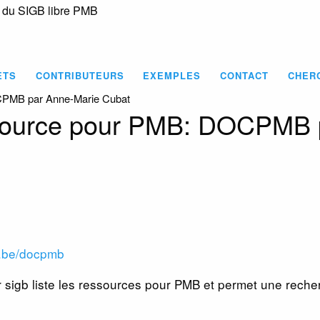
s du SIGB libre PMB
Skip
to
main
content
ETS
CONTRIBUTEURS
EXEMPLES
CONTACT
CHER
CPMB par Anne-Marie Cubat
ssource pour PMB: DOCPMB 
t.be/docpmb
r sigb liste les ressources pour PMB et permet une reche