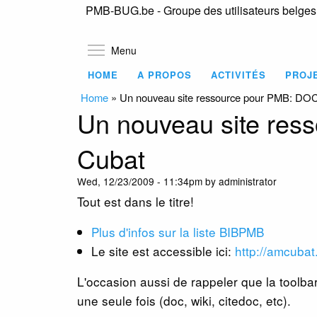
PMB-BUG.be - Groupe des utilisateurs belge
Toggle menu visibility
Menu
HOME
A PROPOS
ACTIVITÉS
PROJ
Home
»
Un nouveau site ressource pour PMB: DO
Un nouveau site re
Cubat
Wed, 12/23/2009 - 11:34pm by administrator
Tout est dans le titre!
Plus d'infos sur la liste BIBPMB
Le site est accessible ici:
http://amcuba
L'occasion aussi de rappeler que la toolba
une seule fois (doc, wiki, citedoc, etc).