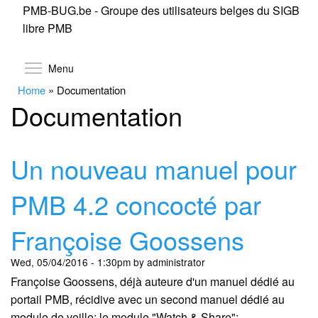
PMB-BUG.be - Groupe des utilisateurs belges du SIGB
Skip
libre PMB
to
main
content
Toggle menu visibility
Menu
Home
»
Documentation
Documentation
Un nouveau manuel pour
PMB 4.2 concocté par
Françoise Goossens
Wed, 05/04/2016 - 1:30pm by administrator
Françoise Goossens, déjà auteure d'un manuel dédié au
portail PMB, récidive avec un second manuel dédié au
module de veille; le module "Watch & Share":