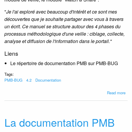
"
Je l'ai exploré avec beaucoup d'intérêt et ce sont mes
découvertes que je souhaite partager avec vous à travers
un écrit. Ce manuel se structure autour des 4 phases du
processus méthodologique d'une veille : ciblage, collecte,
analyse et diffusion de l'information dans le portail."
Liens
Le répertoire de documentation PMB sur PMB-BUG
Tags:
PMB-BUG
4.2
Documentation
abo
Read more
Un
nou
man
pou
La documentation PMB
PM
4.2