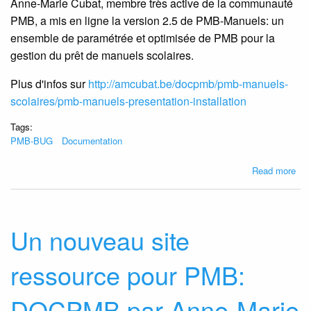
Anne-Marie Cubat, membre très active de la communauté
cré
de
PMB, a mis en ligne la version 2.5 de PMB-Manuels: un
port
ensemble de paramétrée et optimisée de PMB pour la
grâ
gestion du prêt de manuels scolaires.
à
deu
Plus d'infos sur
http://amcubat.be/docpmb/pmb-manuels-
me
scolaires/pmb-manuels-presentation-installation
de
la
Tags:
co
PMB-BUG
Documentation
d'ut
bel
abo
Read more
PM
Man
-
ver
Un nouveau site
2.5
dis
ressource pour PMB:
DOCPMB par Anne-Marie