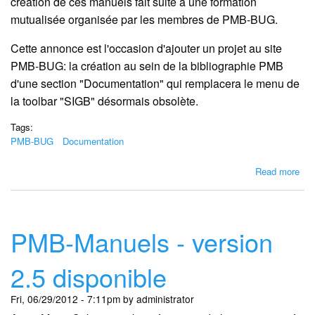
création de ces manuels fait suite à une formation
mutualisée organisée par les membres de PMB-BUG.
Cette annonce est l'occasion d'ajouter un projet au site
PMB-BUG: la création au sein de la bibliographie PMB
d'une section "Documentation" qui remplacera le menu de
la toolbar "SIGB" désormais obsolète.
Tags:
PMB-BUG
Documentation
abo
Read more
La
doc
PM
s'en
PMB-Manuels - version
de
deu
2.5 disponible
man
pou
Fri, 06/29/2012 - 7:11pm by administrator
la