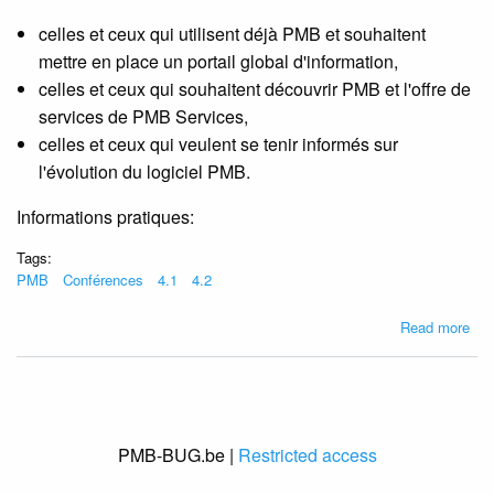
celles et ceux qui utilisent déjà PMB et souhaitent
mettre en place un portail global d'information,
celles et ceux qui souhaitent découvrir PMB et l'offre de
services de PMB Services,
celles et ceux qui veulent se tenir informés sur
l'évolution du logiciel PMB.
Informations pratiques:
Tags:
PMB
Conférences
4.1
4.2
abo
Read more
Pet
déj
PM
à
Bru
PMB-BUG.be |
Restricted access
le
26