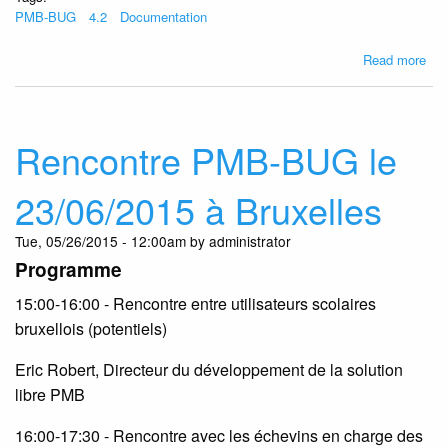
PMB-BUG
4.2
Documentation
abo
Read more
Un
nou
man
pou
Rencontre PMB-BUG le
PM
4.2
23/06/2015 à Bruxelles
con
par
Tue, 05/26/2015 - 12:00am by administrator
Fra
Programme
Go
15:00-16:00 - Rencontre entre utilisateurs scolaires
bruxellois (potentiels)
Eric Robert, Directeur du développement de la solution
libre PMB
16:00-17:30 - Rencontre avec les échevins en charge des