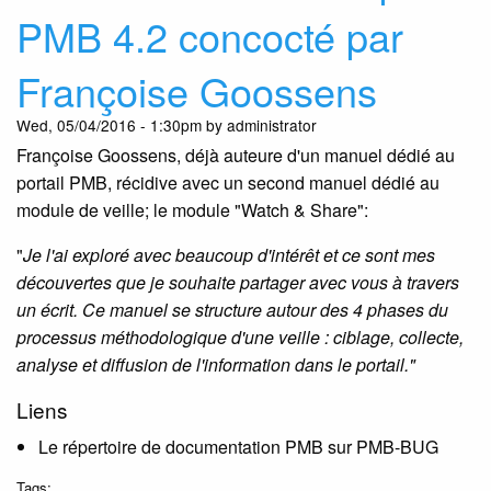
Ser
PMB 4.2 concocté par
pas
par
Françoise Goossens
la
Bel
ces
Wed, 05/04/2016 - 1:30pm by administrator
26
Françoise Goossens, déjà auteure d'un manuel dédié au
et
portail PMB, récidive avec un second manuel dédié au
27
module de veille; le module "Watch & Share":
Oct
"
Je l'ai exploré avec beaucoup d'intérêt et ce sont mes
découvertes que je souhaite partager avec vous à travers
un écrit. Ce manuel se structure autour des 4 phases du
processus méthodologique d'une veille : ciblage, collecte,
analyse et diffusion de l'information dans le portail."
Liens
Le répertoire de documentation PMB sur PMB-BUG
Tags: