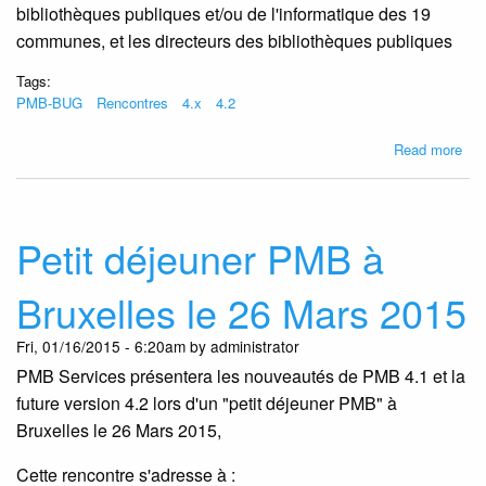
bibliothèques publiques et/ou de l'informatique des 19
communes, et les directeurs des bibliothèques publiques
Tags:
PMB-BUG
Rencontres
4.x
4.2
abo
Read more
Ren
PM
BU
le
Petit déjeuner PMB à
23/
à
Bruxelles le 26 Mars 2015
Bru
Fri, 01/16/2015 - 6:20am by administrator
PMB Services présentera les nouveautés de PMB 4.1 et la
future version 4.2 lors d'un "petit déjeuner PMB" à
Bruxelles le 26 Mars 2015,
Cette rencontre s'adresse à :