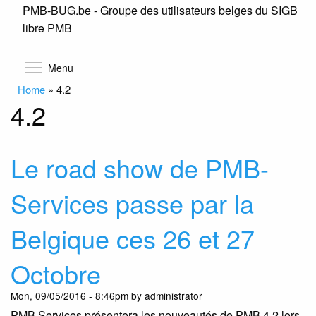
PMB-BUG.be - Groupe des utilisateurs belges du SIGB
Skip
libre PMB
to
main
content
Toggle menu visibility
Menu
Home
»
4.2
4.2
Le road show de PMB-
Services passe par la
Belgique ces 26 et 27
Octobre
Mon, 09/05/2016 - 8:46pm by administrator
PMB Services présentera les nouveautés de PMB 4.2 lors