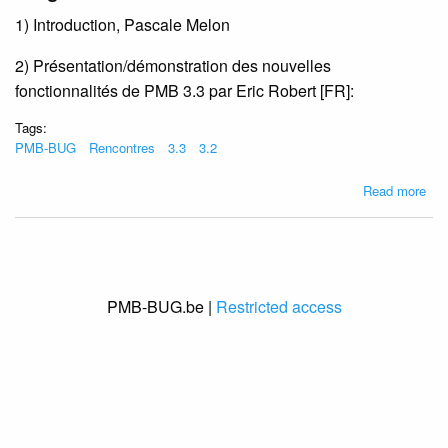
1) Introduction, Pascale Melon
2) Présentation/démonstration des nouvelles
fonctionnalités de PMB 3.3 par Eric Robert [FR]:
Tags:
PMB-BUG
Rencontres
3.3
3.2
abo
Read more
Ren
PM
BU
le
07/
PMB-BUG.be |
Restricted access
à
Bru