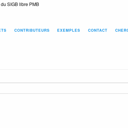
s du SIGB libre PMB
Skip
to
main
content
ETS
CONTRIBUTEURS
EXEMPLES
CONTACT
CHER