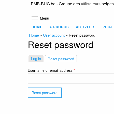
PMB-BUG.be - Groupe des utilisateurs belge
Toggle menu visibility
Menu
HOME
A PROPOS
ACTIVITÉS
PROJ
Home
»
User account
»
Reset password
Reset password
Primary
Log in
Reset password
(active tab)
tabs
Username or email address
*