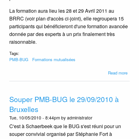
La formation aura lieu les 28 et 29 Avril 2011 au
BRRC (voir plan d'accès ci-joint), elle regroupera 15
participants qui bénéficieront d'une formation avancée
donnée par des experts à un prix finalement très
raisonnable.
Tags:
PMB-BUG
Formations mutualisées
about
Read more
Forma
mutua
à
Souper PMB-BUG le 29/09/2010 à
PMB
3.4
Bruxelles
les
Tue, 10/05/2010 - 8:44pm by administrator
28-
29/04
C'est à Schaerbeek que le BUG s'est réuni pour un
à
souper convivial organisé par Stéphanie Fort à
Bruxel