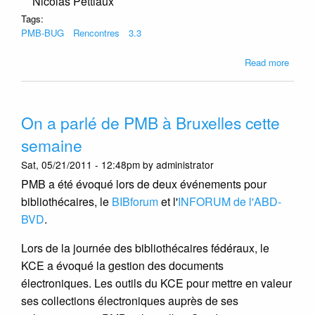
Nicolas Pettiaux
Tags:
PMB-BUG
Rencontres
3.3
about
Read more
Renco
PMB-
BUG
On a parlé de PMB à Bruxelles cette
le
19/06
semaine
à
Sat, 05/21/2011 - 12:48pm by administrator
Bruxel
PMB a été évoqué lors de deux événements pour
bibliothécaires, le
BIBforum
et l'
INFORUM de l'ABD-
BVD
.
Lors de la journée des bibliothécaires fédéraux, le
KCE a évoqué la gestion des documents
électroniques. Les outils du KCE pour mettre en valeur
ses collections électroniques auprès de ses