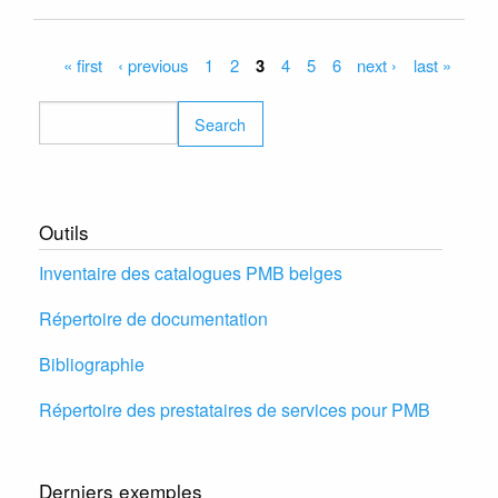
PMB
3.3
est
Pages
« first
‹ previous
1
2
3
4
5
6
next ›
last »
offici
lancé!
Search
Outils
Inventaire des catalogues PMB belges
Répertoire de documentation
Bibliographie
Répertoire des prestataires de services pour PMB
Derniers exemples