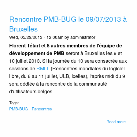
CDCS
CMD
Rencontre PMB-BUG le 09/07/2013 à
risque
la
Bruxelles
fermet
Wed, 05/29/2013 - 12:00am by administrator
une
petiti
Florent Tétart et 8 autres membres de l'équipe de
a
développement de PMB
seront à Bruxelles les 9 et
été
10 juillet 2013. Si la journée du 10 sera consacrée aux
mise
sessions de
RMLL
(Rencontres mondiales du logiciel
en
libre, du 6 au 11 juillet, ULB, Ixelles), l'après midi du 9
place
pour
sera dédiée à la rencontre de la communauté
les
d'utilisateurs belges.
souten
Tags:
PMB-BUG
Rencontres
about
Read more
Renco
PMB-