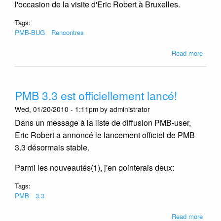
l'occasion de la visite d'Eric Robert à Bruxelles.
Tags:
PMB-BUG
Rencontres
about
Read more
Soupe
PMB-
BUG
PMB 3.3 est officiellement lancé!
le
29/09
Wed, 01/20/2010 - 1:11pm by administrator
à
Dans un message à la liste de diffusion PMB-user,
Bruxel
Eric Robert a annoncé le lancement officiel de PMB
3.3 désormais stable.
Parmi les nouveautés(1), j'en pointerais deux:
Tags:
PMB
3.3
about
Read more