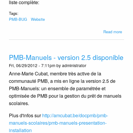
liste complète:
Tags:
PMB-BUG
Website
about
Read more
Nouve
foncti
pour
PMB-Manuels - version 2.5 disponible
l'inven
des
Fri, 06/29/2012 - 7:11pm by administrator
catal
Anne-Marie Cubat, membre très active de la
PMB
communauté PMB, a mis en ligne la version 2.5 de
et
pour
PMB-Manuels: un ensemble de paramétrée et
le
optimisée de PMB pour la gestion du prêt de manuels
répert
scolaires.
des
presta
Plus d'infos sur
http://amcubat.be/docpmb/pmb-
manuels-scolaires/pmb-manuels-presentation-
installation