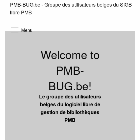
PMB-BUG.be - Groupe des utilisateurs belges du SIGB
Skip
libre PMB
to
main
content
Toggle menu visibility
Menu
Welcome to
PMB-
BUG.be!
Le groupe des utilisateurs
belges du logiciel libre de
gestion de bibliothèques
PMB