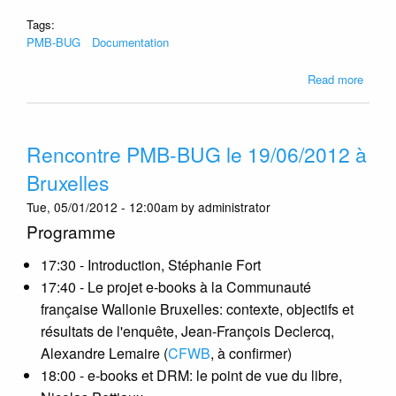
Tags:
PMB-BUG
Documentation
about
Read more
PMB-
Manue
-
Rencontre PMB-BUG le 19/06/2012 à
versio
2.5
Bruxelles
dispon
Tue, 05/01/2012 - 12:00am by administrator
Programme
17:30 - Introduction, Stéphanie Fort
17:40 - Le projet e-books à la Communauté
française Wallonie Bruxelles: contexte, objectifs et
résultats de l'enquête, Jean-François Declercq,
Alexandre Lemaire (
CFWB
, à confirmer)
18:00 - e-books et DRM: le point de vue du libre,