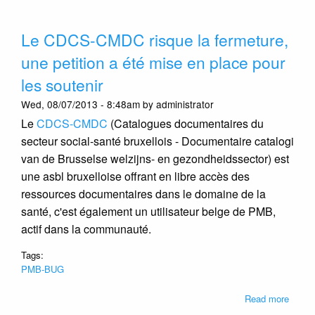
Servi
a
Le CDCS-CMDC risque la fermeture,
lancé
son
une petition a été mise en place pour
nouve
les soutenir
site...
avec
Wed, 08/07/2013 - 8:48am by administrator
PMB
Le
CDCS-CMDC
(Catalogues documentaires du
secteur social-santé bruxellois - Documentaire catalogi
van de Brusselse welzijns- en gezondheidssector)
est
une asbl bruxelloise offrant en libre accès des
ressources documentaires dans le domaine de la
santé, c'est également un utilisateur belge de PMB,
actif dans la communauté.
Tags:
PMB-BUG
about
Read more
Le