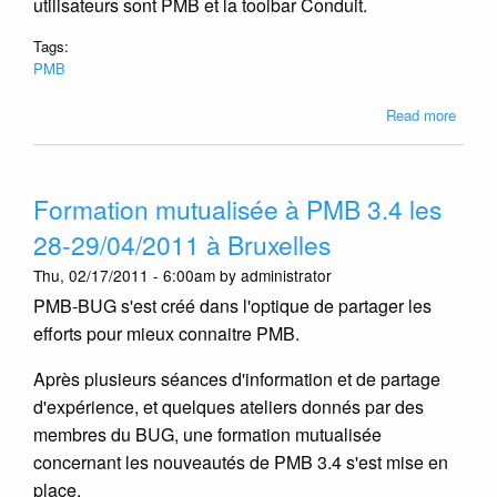
utilisateurs sont PMB et la toolbar Conduit.
Tags:
PMB
about
Read more
On
a
parlé
Formation mutualisée à PMB 3.4 les
de
PMB
28-29/04/2011 à Bruxelles
à
Thu, 02/17/2011 - 6:00am by administrator
Bruxel
cette
PMB-BUG s'est créé dans l'optique de partager les
semai
efforts pour mieux connaitre PMB.
Après plusieurs séances d'information et de partage
d'expérience, et quelques ateliers donnés par des
membres du BUG, une formation mutualisée
concernant les nouveautés de PMB 3.4 s'est mise en
place.