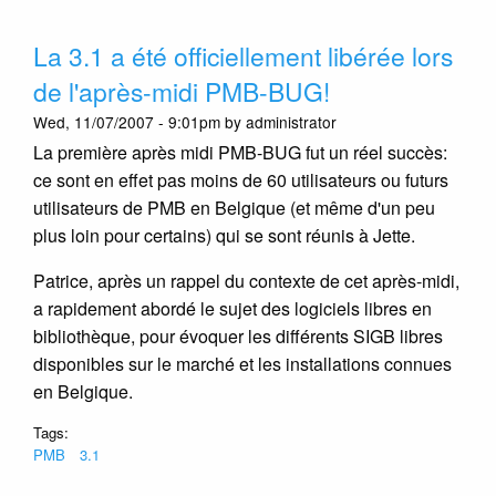
PMB-
BUG]
La 3.1 a été officiellement libérée lors
Le
catal
de l'après-midi PMB-BUG!
dans
Wed, 11/07/2007 - 9:01pm by administrator
PMB
pour
La première après midi PMB-BUG fut un réel succès:
les
ce sont en effet pas moins de 60 utilisateurs ou futurs
non
utilisateurs de PMB en Belgique (et même d'un peu
biblio
plus loin pour certains) qui se sont réunis à Jette.
(Bruxe
10/01
Patrice, après un rappel du contexte de cet après-midi,
a rapidement abordé le sujet des logiciels libres en
bibliothèque, pour évoquer les différents SIGB libres
disponibles sur le marché et les installations connues
en Belgique.
Tags:
PMB
3.1