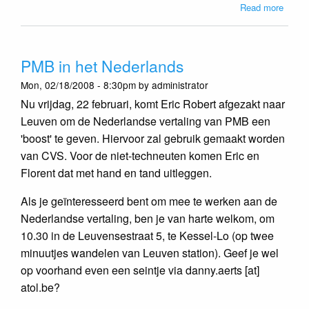
about
Read more
PMB-
BUG
aux
PMB in het Nederlands
Journ
du
Mon, 02/18/2008 - 8:30pm by administrator
Libre,
Nu vrijdag, 22 februari, komt Eric Robert afgezakt naar
Bruxel
Leuven om de Nederlandse vertaling van PMB een
le
6
'boost' te geven. Hiervoor zal gebruik gemaakt worden
Juin
van CVS. Voor de niet-techneuten komen Eric en
2008
Florent dat met hand en tand uitleggen.
Als je geïnteresseerd bent om mee te werken aan de
Nederlandse vertaling, ben je van harte welkom, om
10.30 in de Leuvensestraat 5, te Kessel-Lo (op twee
minuutjes wandelen van Leuven station). Geef je wel
op voorhand even een seintje via danny.aerts [at]
atol.be?