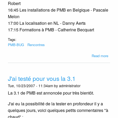
Robert
16:45 Les installations de PMB en Belgique - Pascale
Melon
17:00 La localisation en NL - Danny Aerts
17:15 Formations à PMB - Catherine Becquart
Tags:
PMB-BUG
Rencontres
about
Read more
Renco
PMB-
BUG
J'ai testé pour vous la 3.1
le
06/11
Tue, 10/23/2007 - 11:34am by administrator
à
La 3.1 de PMB est annoncée pour très bientôt.
Bruxel
J'ai eu la possibilité de la tester en profondeur il y a
quelques jours, voici quelques petits commentaires "à
chaud" :