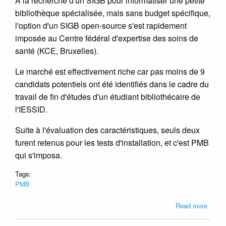
A la recherche d'un SIGB pour informatiser une petite
bibliothèque spécialisée, mais sans budget spécifique,
l'option d'un SIGB open-source s'est rapidement
imposée au Centre fédéral d'expertise des soins de
santé (KCE, Bruxelles).
Le marché est effectivement riche car pas moins de 9
candidats potentiels ont été identifiés dans le cadre du
travail de fin d'études d'un étudiant bibliothécaire de
l'IESSID.
Suite à l'évaluation des caractéristiques, seuls deux
furent retenus pour les tests d'installation, et c'est PMB
qui s'imposa.
Tags:
PMB
about
Read more
PMB
sélect