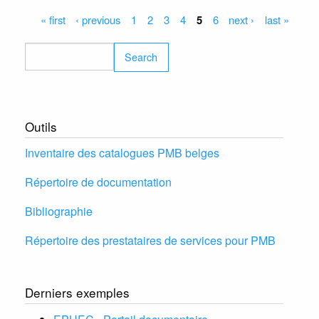
parmi
Pages
« first
‹ previous
1
2
3
4
5
6
next ›
last »
9
SIGB
Search
open
sourc
Outils
Inventaire des catalogues PMB belges
Répertoire de documentation
Bibliographie
Répertoire des prestataires de services pour PMB
Derniers exemples