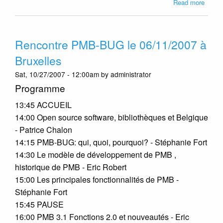
about
Read more
La
3.1
a
Rencontre PMB-BUG le 06/11/2007 à
été
offici
Bruxelles
libéré
Sat, 10/27/2007 - 12:00am by administrator
lors
de
Programme
l'aprè
13:45 ACCUEIL
midi
PMB-
14:00 Open source software, bibliothèques et Belgique
BUG!
- Patrice Chalon
14:15 PMB-BUG: qui, quoi, pourquoi? - Stéphanie Fort
14:30 Le modèle de développement de PMB ,
historique de PMB - Eric Robert
15:00 Les principales fonctionnalités de PMB -
Stéphanie Fort
15:45 PAUSE
16:00 PMB 3.1 Fonctions 2.0 et nouveautés - Eric