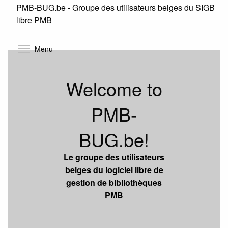
PMB-BUG.be - Groupe des utilisateurs belges du SIGB
Skip
libre PMB
to
main
content
Toggle menu visibility
Menu
Welcome to
PMB-
BUG.be!
Le groupe des utilisateurs
belges du logiciel libre de
gestion de bibliothèques
PMB