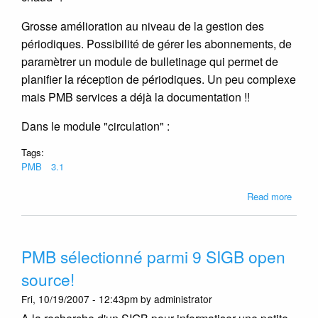
Grosse amélioration au niveau de la gestion des
périodiques. Possibilité de gérer les abonnements, de
paramètrer un module de bulletinage qui permet de
planifier la réception de périodiques. Un peu complexe
mais PMB services a déjà la documentation !!
Dans le module "circulation" :
Tags:
PMB
3.1
about
Read more
J'ai
testé
pour
PMB sélectionné parmi 9 SIGB open
vous
la
source!
3.1
Fri, 10/19/2007 - 12:43pm by administrator