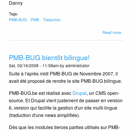
Danny
Tags:
PMB-BUG
PMB
Traduction
about
Read more
PMB
in
het
PMB-BUG bientôt bilingue!
Neder
Sat, 02/16/2008 - 11:58am by administrator
Suite à l'après midi PMB-BUG de Novembre 2007, il
avait été proposé de rendre le site PMB-BUG bilingue.
PMB-BUG.be est réalisé avec
Drupal
, un CMS open-
source. Et Drupal vient justement de passer en version
6, version qui facilite la gestion d'un site multi-lingue
(traduction d'une news simplifiée).
Dès que les modules tierces parties utilisés sur PMB-