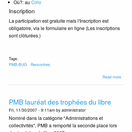
Où?: au
Cirio
Inscription
La participation est gratuite mais l'Inscription est
obligatoire, via le formulaire en ligne (Les inscriptions
sont clôturées.)
Tags:
PMB-BUG
Rencontres
about
Read more
Soupe
PMB-
BUG
PMB lauréat des trophées du libre
le
21/02
Fri, 11/30/2007 - 9:11am by administrator
à
Nominé dans la catégorie "Administrations et
Bruxel
collectivités", PMB a remporté la seconde place lors