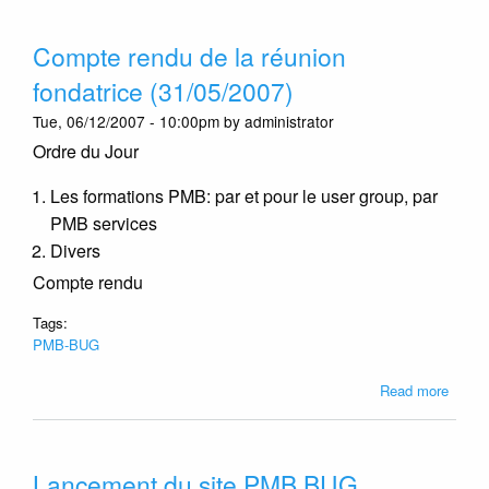
de
PMB
Compte rendu de la réunion
par
l'APB
fondatrice (31/05/2007)
Tue, 06/12/2007 - 10:00pm by administrator
Ordre du Jour
Les formations PMB: par et pour le user group, par
PMB services
Divers
Compte rendu
Tags:
PMB-BUG
about
Read more
Comp
rendu
de
Lancement du site PMB BUG
la