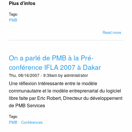
Plus d'infos
Tags:
PMB
about
Read more
PMB
en
Belgiq
On a parlé de PMB à la Pré-
De
Socra
conférence IFLA 2007 à Dakar
à
Thu, 08/16/2007 - 9:39am by administrator
PMB
au
Une réflexion intéressante entre le modèle
Collè
communautaire et le modèle entreprenarial du logiciel
Saint
libre faite par Eric Robert, Directeur du développement
Pierre
de PMB Services
à
Jette
Tags:
(Bruxe
PMB
Conférences