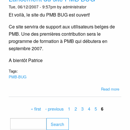
réunio
Tue, 06/12/2007 - 9:57pm by administrator
fondat
Et voilà, le site du PMB BUG est ouvert!
(31/05
Ce site servira de support aux utilisateurs belges de
PMB. Une des premières contribution sera le
programme de formation à PMB qui débutera en
septembre 2007.
A bientôt Patrice
Tags:
PMB-BUG
about
Read more
Lance
du
site
Pages
« first
‹ previous
1
2
3
4
5
6
PMB
BUG
Search