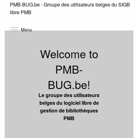
PMB-BUG.be - Groupe des utilisateurs belges du SIGB
Skip
libre PMB
to
main
content
Toggle menu visibility
Menu
Welcome to
PMB-
BUG.be!
Le groupe des utilisateurs
belges du logiciel libre de
gestion de bibliothèques
PMB