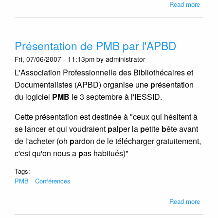
about
Read more
On
a
parlé
Présentation de PMB par l'APBD
de
PMB
Fri, 07/06/2007 - 11:13pm by administrator
à
L'Association Professionnelle des Bibliothécaires et
la
Documentalistes (APBD) organise une
p
résentation
Pré-
confé
du logiciel
PMB
le 3 septembre à l'IESSID.
IFLA
2007
Cette présentation est destinée à "ceux qui hésitent à
à
se lancer et qui voudraient
p
alper la
p
etite
b
ête avant
Dakar
de l'acheter (oh
p
ardon de le télécharger gratuitement,
c'est qu'on nous a
p
as habitués)"
Tags:
PMB
Conférences
about
Read more
Présen