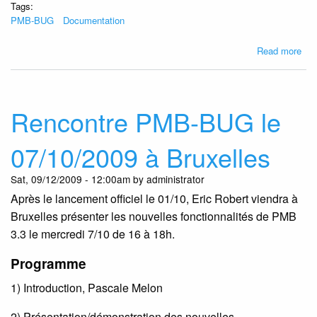
Tags:
PMB-BUG
Documentation
abo
Read more
Un
nou
site
res
Rencontre PMB-BUG le
pou
PM
07/10/2009 à Bruxelles
DO
par
Sat, 09/12/2009 - 12:00am by administrator
Ann
Après le lancement officiel le 01/10, Eric Robert viendra à
Mar
Cub
Bruxelles présenter les nouvelles fonctionnalités de PMB
3.3 le mercredi 7/10 de 16 à 18h.
Programme
1) Introduction, Pascale Melon
2) Présentation/démonstration des nouvelles