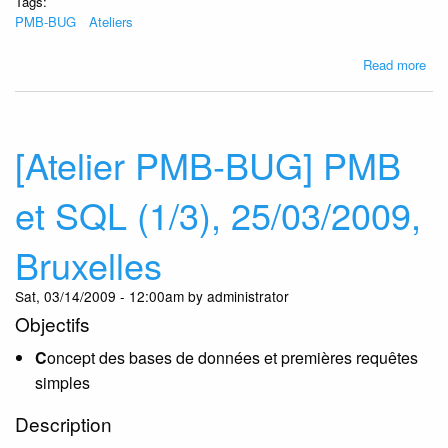
Tags:
PMB-BUG
Ateliers
abo
Read more
[Ate
PM
BU
PM
[Atelier PMB-BUG] PMB
et
SQ
et SQL (1/3), 25/03/2009,
(2/3
07/
Bruxelles
Bru
Sat, 03/14/2009 - 12:00am by administrator
Objectifs
C
oncept des bases de données et premières requêtes
simples
Description