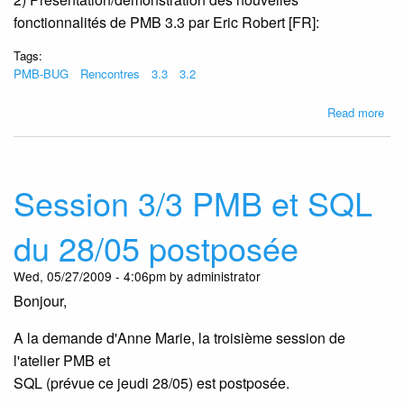
fonctionnalités de PMB 3.3 par Eric Robert [FR]:
Tags:
PMB-BUG
Rencontres
3.3
3.2
abo
Read more
Ren
PM
BU
le
Session 3/3 PMB et SQL
07/
à
du 28/05 postposée
Bru
Wed, 05/27/2009 - 4:06pm by administrator
Bonjour,
A la demande d'Anne Marie, la troisième session de
l'atelier PMB et
SQL (prévue ce jeudi 28/05) est postposée.