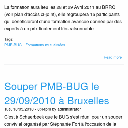
La formation aura lieu les 28 et 29 Avril 2011 au BRRC
(voir plan d'accès ci-joint), elle regroupera 15 participants
qui bénéficieront d'une formation avancée donnée par des
experts à un prix finalement très raisonnable.
Tags:
PMB-BUG
Formations mutualisées
abo
Read more
For
mut
à
PM
Souper PMB-BUG le
3.4
les
29/09/2010 à Bruxelles
28-
29/
Tue, 10/05/2010 - 8:44pm by administrator
à
C'est à Schaerbeek que le BUG s'est réuni pour un souper
Bru
convivial organisé par Stéphanie Fort à l'occasion de la