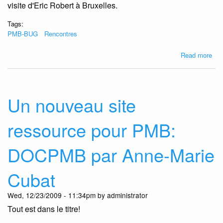
visite d'Eric Robert à Bruxelles.
Tags:
PMB-BUG
Rencontres
abo
Read more
Sou
PM
BU
le
Un nouveau site
29/
à
ressource pour PMB:
Bru
DOCPMB par Anne-Marie
Cubat
Wed, 12/23/2009 - 11:34pm by administrator
Tout est dans le titre!