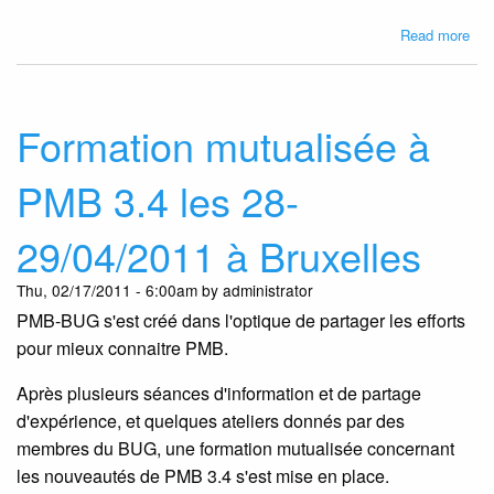
abo
Read more
Ren
PM
BU
le
Formation mutualisée à
19/
à
PMB 3.4 les 28-
Bru
29/04/2011 à Bruxelles
Thu, 02/17/2011 - 6:00am by administrator
PMB-BUG s'est créé dans l'optique de partager les efforts
pour mieux connaitre PMB.
Après plusieurs séances d'information et de partage
d'expérience, et quelques ateliers donnés par des
membres du BUG, une formation mutualisée concernant
les nouveautés de PMB 3.4 s'est mise en place.