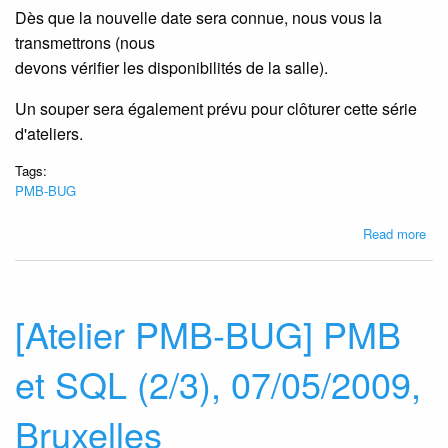
Dès que la nouvelle date sera connue, nous vous la
transmettrons (nous
devons vérifier les disponibilités de la salle).
Un souper sera également prévu pour clôturer cette série
d'ateliers.
Tags:
PMB-BUG
abo
Read more
Ses
3/3
PM
et
[Atelier PMB-BUG] PMB
SQ
du
et SQL (2/3), 07/05/2009,
28/
pos
Bruxelles