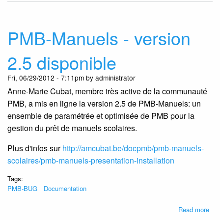
fon
pou
l'in
PMB-Manuels - version
des
cat
2.5 disponible
PM
et
Fri, 06/29/2012 - 7:11pm by administrator
pou
Anne-Marie Cubat, membre très active de la communauté
le
rép
PMB, a mis en ligne la version 2.5 de PMB-Manuels: un
des
ensemble de paramétrée et optimisée de PMB pour la
pre
gestion du prêt de manuels scolaires.
Plus d'infos sur
http://amcubat.be/docpmb/pmb-manuels-
scolaires/pmb-manuels-presentation-installation
Tags:
PMB-BUG
Documentation
abo
Read more
PM