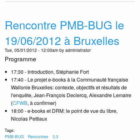
Man
-
ver
Rencontre PMB-BUG le
2.5
dis
19/06/2012 à Bruxelles
Tue, 05/01/2012 - 12:00am by administrator
Programme
17:30 - Introduction, Stéphanie Fort
17:40 - Le projet e-books à la Communauté française
Wallonie Bruxelles: contexte, objectifs et résultats de
l'enquête, Jean-François Declercq, Alexandre Lemaire
(
CFWB
, à confirmer)
18:00 - e-books et DRM: le point de vue du libre,
Nicolas Pettiaux
Tags:
PMB-BUG
Rencontres
3.3