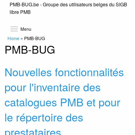
PMB-BUG.be - Groupe des utilisateurs belges du SIGB
Skip
libre PMB
to
main
content
Toggle menu visibility
Menu
Home
»
PMB-BUG
PMB-BUG
Nouvelles fonctionnalités
pour l'inventaire des
catalogues PMB et pour
le répertoire des
prestataires