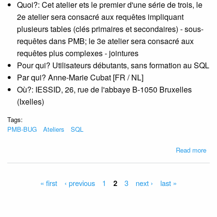
Quoi?: Cet atelier ets le premier d'une série de trois, le
2e atelier sera consacré aux requêtes impliquant
plusieurs tables (clés primaires et secondaires) - sous-
requêtes dans PMB; le 3e atelier sera consacré aux
requêtes plus complexes - jointures
Pour qui? Utilisateurs débutants, sans formation au SQL
Par qui? Anne-Marie Cubat [FR / NL]
Où?: IESSID, 26, rue de l'abbaye B-1050 Bruxelles
(Ixelles)
Tags:
PMB-BUG
Ateliers
SQL
abo
Read more
[Ate
PM
BU
Pages
« first
‹ previous
1
2
3
next ›
last »
PM
et
SQ