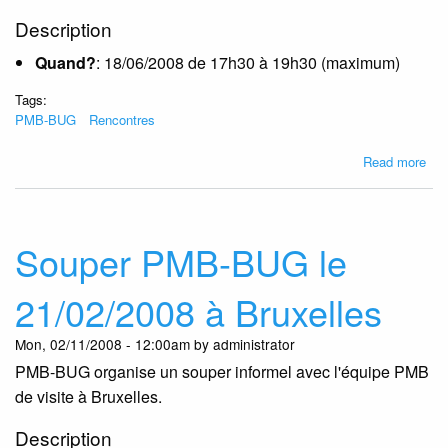
Description
Quand?
: 18/06/2008 de 17h30 à 19h30 (maximum)
Tags:
PMB-BUG
Rencontres
abo
Read more
Ren
PM
BU
le
Souper PMB-BUG le
18/
à
21/02/2008 à Bruxelles
Bru
Mon, 02/11/2008 - 12:00am by administrator
PMB-BUG organise un souper informel avec l'équipe PMB
de visite à Bruxelles.
Description