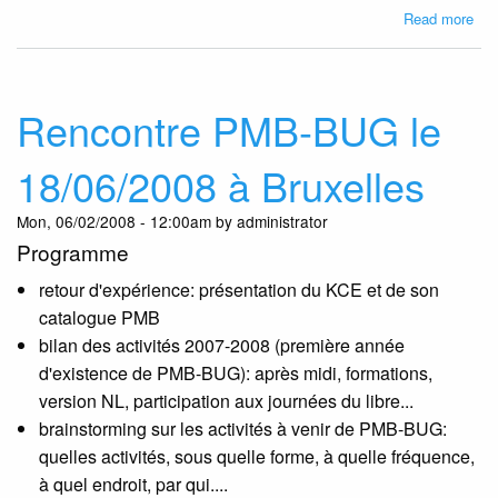
abo
Read more
Ren
PM
BU
le
Rencontre PMB-BUG le
02/
à
18/06/2008 à Bruxelles
Leu
Mon, 06/02/2008 - 12:00am by administrator
Programme
retour d'expérience: présentation du KCE et de son
catalogue PMB
bilan des activités 2007-2008 (première année
d'existence de PMB-BUG): après midi, formations,
version NL, participation aux journées du libre...
brainstorming sur les activités à venir de PMB-BUG:
quelles activités, sous quelle forme, à quelle fréquence,
à quel endroit, par qui....