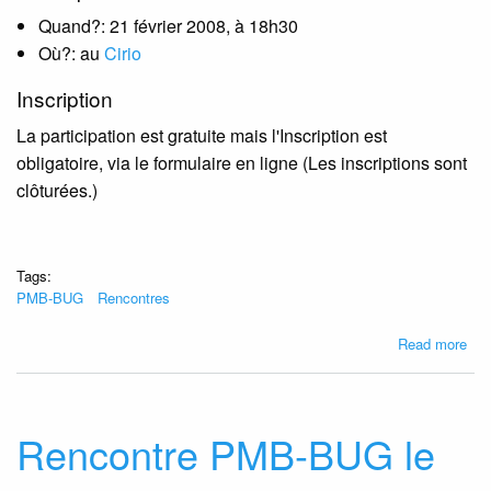
Quand?: 21 février 2008, à 18h30
Où?: au
Cirio
Inscription
La participation est gratuite mais l'Inscription est
obligatoire, via le formulaire en ligne (Les inscriptions sont
clôturées.)
Tags:
PMB-BUG
Rencontres
abo
Read more
Sou
PM
BU
le
Rencontre PMB-BUG le
21/
à