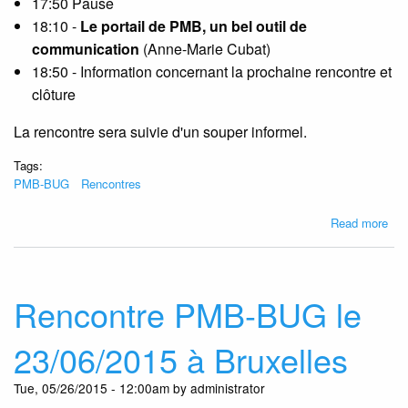
17:50 Pause
18:10 -
Le portail de PMB, un bel outil de
communication
(Anne-Marie Cubat)
18:50 - Information concernant la prochaine rencontre et
clôture
La rencontre sera suivie d'un souper informel.
Tags:
PMB-BUG
Rencontres
abo
Read more
Ren
PM
BU
le
Rencontre PMB-BUG le
24/
à
23/06/2015 à Bruxelles
Bru
Tue, 05/26/2015 - 12:00am by administrator