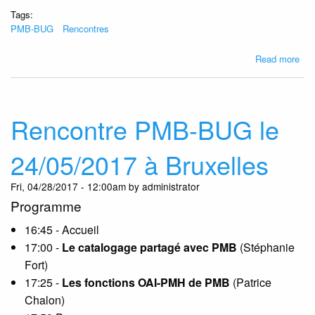
Tags:
PMB-BUG
Rencontres
abo
Read more
Sou
PM
BU
le
Rencontre PMB-BUG le
09
oct
24/05/2017 à Bruxelles
201
à
Fri, 04/28/2017 - 12:00am by administrator
Bru
Programme
16:45 - Accueil
17:00 -
Le catalogage partagé avec PMB
(Stéphanie
Fort)
17:25 -
Les fonctions OAI-PMH de PMB
(Patrice
Chalon)