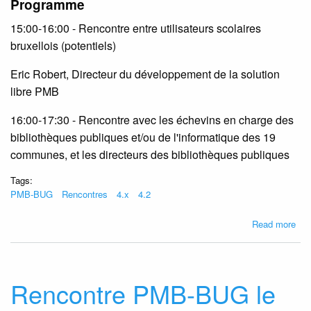
Programme
15:00-16:00 - Rencontre entre utilisateurs scolaires
bruxellois (potentiels)
Eric Robert, Directeur du développement de la solution
libre PMB
16:00-17:30 - Rencontre avec les échevins en charge des
bibliothèques publiques et/ou de l'informatique des 19
communes, et les directeurs des bibliothèques publiques
Tags:
PMB-BUG
Rencontres
4.x
4.2
abo
Read more
Ren
PM
BU
le
Rencontre PMB-BUG le
23/
à