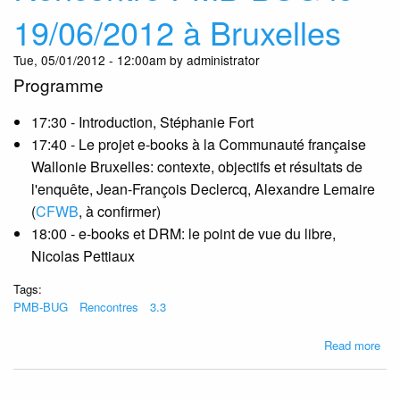
à
19/06/2012 à Bruxelles
Bru
Tue, 05/01/2012 - 12:00am by administrator
Programme
17:30 - Introduction, Stéphanie Fort
17:40 - Le projet e-books à la Communauté française
Wallonie Bruxelles: contexte, objectifs et résultats de
l'enquête, Jean-François Declercq, Alexandre Lemaire
(
CFWB
, à confirmer)
18:00 - e-books et DRM: le point de vue du libre,
Nicolas Pettiaux
Tags:
PMB-BUG
Rencontres
3.3
abo
Read more
Ren
PM
BU