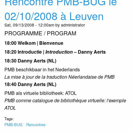
Rencontre PMB-BUG le
07/
à
02/10/2008 à Leuven
Bru
Sat, 09/13/2008 - 12:00am by administrator
PROGRAMME / PROGRAM
18:00 Welkom | Bienvenue
18:20 Introductie |
Introduction
– Danny Aerts
18:30 Danny Aerts (NL)
PMB beschikbaar in het Nederlands
La mise à jour de la traduction Néerlandaise de PMB
18:40 Danny Aerts (NL)
PMB als virtuele bibliotheek: ATOL
PMB comme catalogue de bibliothèque virtuelle: l'exemple
ATOL
Tags:
PMB-BUG
Rencontres