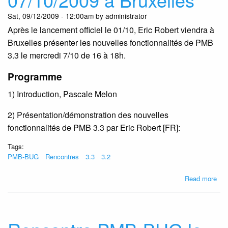
Sat, 09/12/2009 - 12:00am by administrator
Après le lancement officiel le 01/10, Eric Robert viendra à
Bruxelles présenter les nouvelles fonctionnalités de PMB
3.3 le mercredi 7/10 de 16 à 18h.
Programme
1) Introduction, Pascale Melon
2) Présentation/démonstration des nouvelles
fonctionnalités de PMB 3.3 par Eric Robert [FR]:
Tags:
PMB-BUG
Rencontres
3.3
3.2
abo
Read more
Ren
PM
BU
le