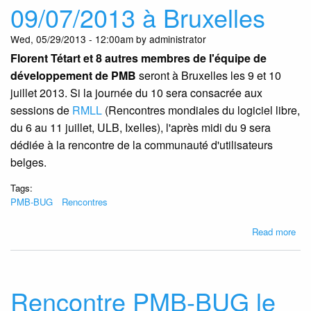
09/07/2013 à Bruxelles
Bru
Wed, 05/29/2013 - 12:00am by administrator
Florent Tétart et 8 autres membres de l'équipe de
développement de PMB
seront à Bruxelles les 9 et 10
juillet 2013. Si la journée du 10 sera consacrée aux
sessions de
RMLL
(Rencontres mondiales du logiciel libre,
du 6 au 11 juillet, ULB, Ixelles), l'après midi du 9 sera
dédiée à la rencontre de la communauté d'utilisateurs
belges.
Tags:
PMB-BUG
Rencontres
abo
Read more
Ren
PM
BU
le
Rencontre PMB-BUG le
09/