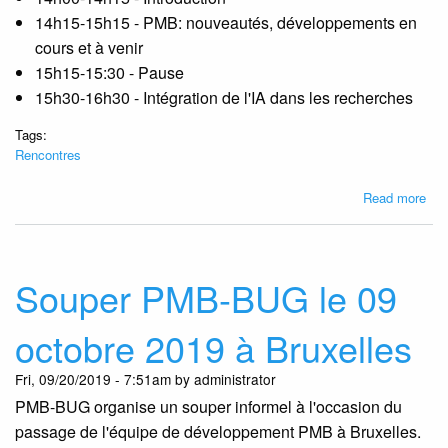
14h15-15h15 - PMB: nouveautés, développements en
cours et à venir
15h15-15:30 - Pause
15h30-16h30 - Intégration de l'IA dans les recherches
Tags:
Rencontres
abo
Read more
Ren
PM
BU
le
Souper PMB-BUG le 09
22
mai
octobre 2019 à Bruxelles
202
-
Fri, 09/20/2019 - 7:51am by administrator
Pr
PMB-BUG organise un souper informel à l'occasion du
et
insc
passage de l'équipe de développement PMB à Bruxelles.