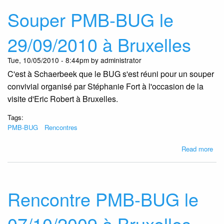
le
Souper PMB-BUG le
19/
à
29/09/2010 à Bruxelles
Bru
Tue, 10/05/2010 - 8:44pm by administrator
C'est à Schaerbeek que le BUG s'est réuni pour un souper
convivial organisé par Stéphanie Fort à l'occasion de la
visite d'Eric Robert à Bruxelles.
Tags:
PMB-BUG
Rencontres
abo
Read more
Sou
PM
BU
le
Rencontre PMB-BUG le
29/
à
07/10/2009 à Bruxelles
Bru