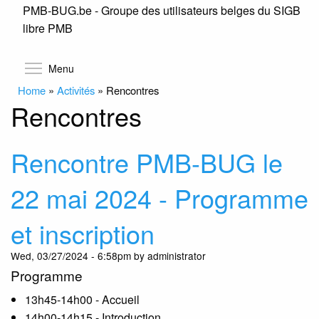
PMB-BUG.be - Groupe des utilisateurs belges du SIGB
Skip
libre PMB
to
main
content
Toggle menu visibility
Menu
Home
»
Activités
»
Rencontres
Rencontres
Rencontre PMB-BUG le
22 mai 2024 - Programme
et inscription
Wed, 03/27/2024 - 6:58pm by administrator
Programme
13h45-14h00 - Accueil
14h00-14h15 - Introduction